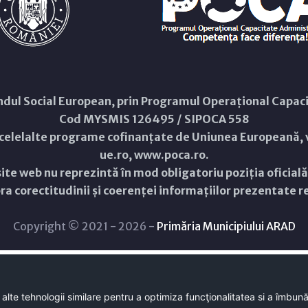
Fondul Social European, prin Programul Operațional Capa
Cod MYSMIS 126495 / SIPOCA 558
 celelalte programe cofinanțate de Uniunea Europeană, v
ue.ro
,
www.poca.ro
.
ite web nu reprezintă în mod obligatoriu poziția oficial
a corectitudinii și coerenței informațiilor prezentate rev
Copyright © 2021 - 2026 -
Primăria Municipiului ARAD
 alte tehnologii similare pentru a optimiza funcţionalitatea si a îmbun