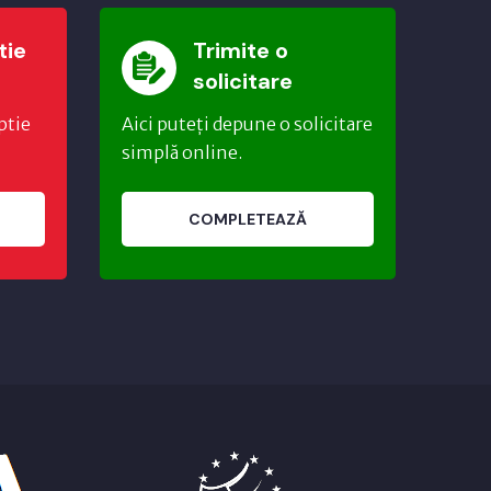
tie
Trimite o
solicitare
ptie
Aici puteți depune o solicitare
simplă online.
COMPLETEAZĂ