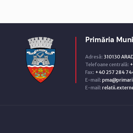
Primăria Muni
Adresă:
310130 ARAD,
Telefoane centrală:
+
Fax:
+40 257 284 74
E-mail:
pma@primari
E-mail:
relatii.exter