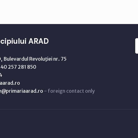
cipiului ARAD
 Bulevardul Revoluţiei nr. 75
40 257 281 850
4
aarad.ro
ne@primariaarad.ro
- foreign contact only