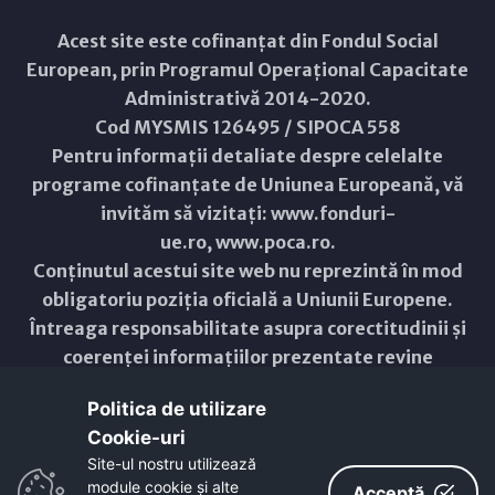
Acest site este cofinanțat din Fondul Social
European, prin Programul Operațional Capacitate
Administrativă 2014-2020.
Cod MYSMIS 126495 / SIPOCA 558
Pentru informații detaliate despre celelalte
programe cofinanțate de Uniunea Europeană, vă
invităm să vizitați:
www.fonduri-
ue.ro
,
www.poca.ro
.
Conținutul acestui site web nu reprezintă în mod
obligatoriu poziția oficială a Uniunii Europene.
Întreaga responsabilitate asupra corectitudinii și
coerenței informațiilor prezentate revine
inițiatorilor site-ului web.
Politica de utilizare
Cookie-uri‎
Copyright © 2021 - 2026 -
Primăria Municipiului ARAD
Site-ul nostru utilizează
module cookie și alte
Acceptă
ResponsiveVoice
used under