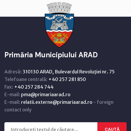
Primăria Municipiului ARAD
Adresă:
310130 ARAD, Bulevardul Revoluţiei nr. 75
Telefoane centrală:
+40 257 281 850
Fax:
+40 257 284 744
E-mail:
pma@primariaarad.ro
E-mail:
relatii.externe@primariaarad.ro
- foreign
contact only
CAUTĂ