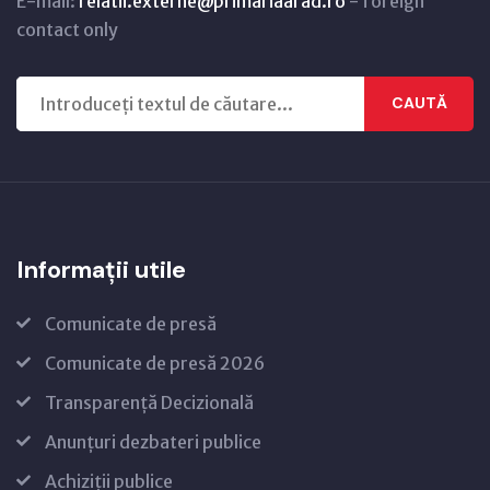
E-mail:
relatii.externe@primariaarad.ro
- foreign
contact only
CAUTĂ
Informații utile
Comunicate de presă
Comunicate de presă 2026
Transparență Decizională
Anunțuri dezbateri publice
Achiziții publice