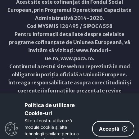
Acest site este cofinanțat din Fondul Social
European, prin Programul Operațional Capacitate
Administrativă 2014-2020.
Cod MYSMIS 126495 / SIPOCA 558
Pentru informații detaliate despre celelalte
programe cofinanțate de Uniunea Europeană, vă
invităm să vizitați:
www.fonduri-
ue.ro
,
www.poca.ro
.
Conținutul acestui site web nu reprezintă în mod
obligatoriu poziția oficială a Uniunii Europene.
Întreaga responsabilitate asupra corectitudinii și
coerenței informațiilor prezentate revine
inițiatorilor site-ului web.
Politica de utilizare
Cookie-uri‎
Copyright © 2021 - 2026 -
Primăria Municipiului ARAD
Site-ul nostru utilizează
module cookie și alte
ResponsiveVoice
used under
Acceptă
Non-Commercial License
tehnologii similare pentru a