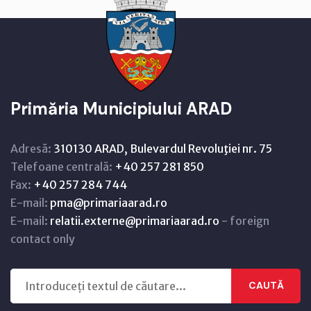
Primăria Municipiului ARAD
Adresă:
310130 ARAD, Bulevardul Revoluţiei nr. 75
Telefoane centrală:
+40 257 281 850
Fax:
+40 257 284 744
E-mail:
pma@primariaarad.ro
E-mail:
relatii.externe@primariaarad.ro
- foreign
contact only
CAUTĂ