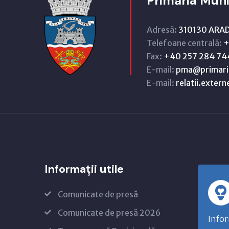
Primăria Muni
Adresă:
310130 ARAD,
Telefoane centrală:
+
Fax:
+40 257 284 74
E-mail:
pma@primari
E-mail:
relatii.exter
Informații utile
Comunicate de presă
Comunicate de presă 2026
Infor