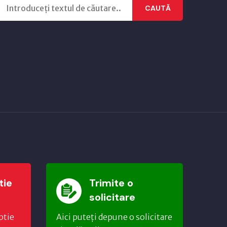
CAUTĂ
tie
Trimite o
solicitare
ptie
Aici puteți depune o solicitare