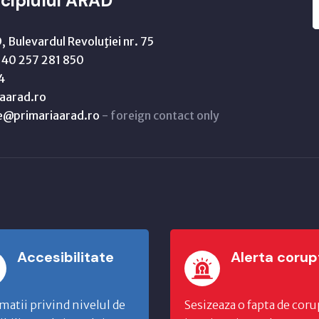
cipiului ARAD
 Bulevardul Revoluţiei nr. 75
40 257 281 850
4
aarad.ro
ne@primariaarad.ro
- foreign contact only
Accesibilitate
Alerta corup
matii privind nivelul de
Sesizeaza o fapta de coru