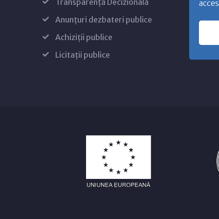
Transparență Decizională
acces
Anunțuri dezbateri publice
Achiziții publice
Licitații publice