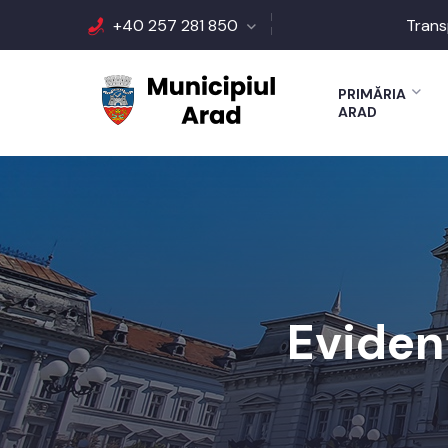
+40 257 281 850
Trans
PRIMĂRIA
ARAD
Evidenț