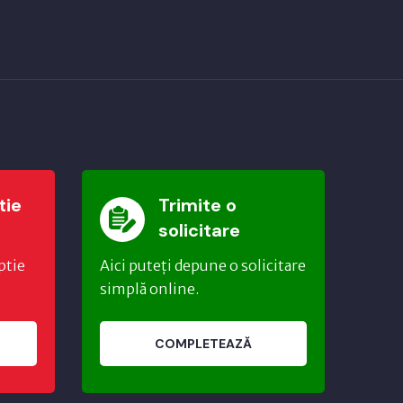
tie
Trimite o
solicitare
ptie
Aici puteți depune o solicitare
simplă online.
COMPLETEAZĂ