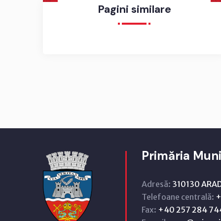
Pagini similare
Primăria Muni
Adresă:
310130 ARAD,
Telefoane centrală:
+
Fax:
+40 257 284 74