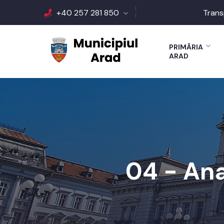
+40 257 281 850
Trans
PRIMĂRIA
ARAD
04 - Ana