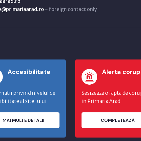
aarad.ro
ne@primariaarad.ro
- foreign contact only
Accesibilitate
Alerta corup
matii privind nivelul de
Sesizeaza o fapta de coru
ibilitate al site-ului
in Primaria Arad
MAI MULTE DETALII
COMPLETEAZĂ