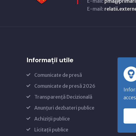
E-mail:
pma@primari
E-mail:
relatii.exter
Informații utile
Comunicate de presă
Comunicate de presă 2026
Infor
Transparență Decizională
acces
Anunțuri dezbateri publice
Achiziții publice
Licitații publice