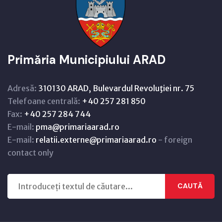
Primăria Municipiului ARAD
Adresă:
310130 ARAD, Bulevardul Revoluţiei nr. 75
Telefoane centrală:
+40 257 281 850
Fax:
+40 257 284 744
E-mail:
pma@primariaarad.ro
E-mail:
relatii.externe@primariaarad.ro
- foreign
contact only
CAUTĂ