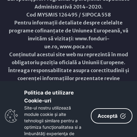
Administrativă 2014-2020.
Cod MYSMIS 126495 / SIPOCA 558
Pentru informații detaliate despre celelalte
programe cofinanțate de Uniunea Europeană, vă
invităm să vizitați:
www.fonduri-
ue.ro
,
www.poca.ro
.
Conținutul acestui site web nu reprezintă în mod
obligatoriu poziția oficială a Uniunii Europene.
Întreaga responsabilitate asupra corectitudinii și
coerenței informațiilor prezentate revine
inițiatorilor site-ului web.
Politica de utilizare
Cookie-uri‎
Copyright © 2021 - 2026 -
Primăria Municipiului ARAD
Site-ul nostru utilizează
module cookie și alte
ResponsiveVoice
used under
Acceptă
Non-Commercial License
tehnologii similare pentru a
optimiza funcţionalitatea si a
îmbunătăţi experienţa de