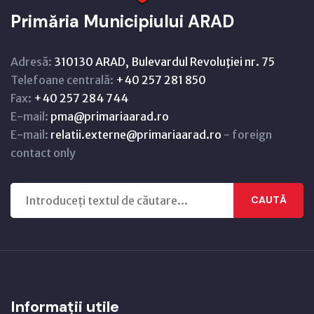
Primăria Municipiului ARAD
Adresă:
310130 ARAD, Bulevardul Revoluţiei nr. 75
Telefoane centrală:
+40 257 281 850
Fax:
+40 257 284 744
E-mail:
pma@primariaarad.ro
E-mail:
relatii.externe@primariaarad.ro
- foreign
contact only
CAUTĂ
Informații utile