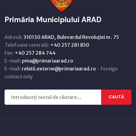
Primăria Municipiului ARAD
Adresă:
310130 ARAD, Bulevardul Revoluţiei nr. 75
Telefoane centrală:
+40 257 281 850
Fax:
+40 257 284 744
E-mail:
pma@primariaarad.ro
E-mail:
relatii.externe@primariaarad.ro
- foreign
contact only
CAUTĂ