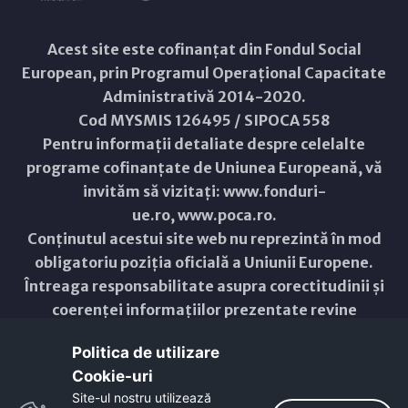
Acest site este cofinanțat din Fondul Social
European, prin Programul Operațional Capacitate
Administrativă 2014-2020.
Cod MYSMIS 126495 / SIPOCA 558
Pentru informații detaliate despre celelalte
programe cofinanțate de Uniunea Europeană, vă
invităm să vizitați:
www.fonduri-
ue.ro
,
www.poca.ro
.
Conținutul acestui site web nu reprezintă în mod
obligatoriu poziția oficială a Uniunii Europene.
Întreaga responsabilitate asupra corectitudinii și
coerenței informațiilor prezentate revine
inițiatorilor site-ului web.
Politica de utilizare
Cookie-uri‎
Copyright © 2021 - 2026 -
Primăria Municipiului ARAD
Site-ul nostru utilizează