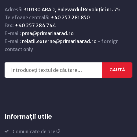
Adresă:
310130 ARAD, Bulevardul Revoluţiei nr. 75
Telefoane centrală:
+40 257 281 850
Fax:
+40 257 284 744
E-mail:
pma@primariaarad.ro
E-mail:
relatii.externe@primariaarad.ro
- foreign
contact only
CAUTĂ
Informații utile
Comunicate de presă