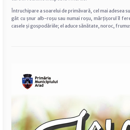
Întruchipare a soarelui de primăvară, cel mai adesea su
gât cu șnur alb-roșu sau numai roșu, mărțișorul îl fere
casele și gospodăriile; el aduce sănătate, noroc, frumus