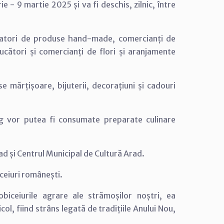
 - 9 martie 2025 și va fi deschis, zilnic, între
eatori de produse hand-made, comercianți de
ducători și comercianți de flori și aranjamente
 mărțișoare, bijuterii, decorațiuni și cadouri
g vor putea fi consumate preparate culinare
d și Centrul Municipal de Cultură Arad.
iceiuri românești.
obiceiurile agrare ale strămoșilor noștri, ea
ol, fiind strâns legată de tradițiile Anului Nou,