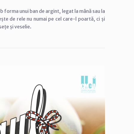
b forma unui ban de argint, legat la mână sau la
ște de rele nu numai pe cel care-l poartă, ci și
ețe și veselie.