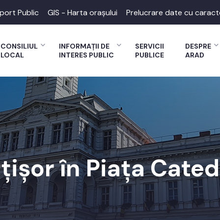
port Public
GIS - Harta orașului
Prelucrare date cu caract
CONSILIUL
INFORMAȚII DE
SERVICII
DESPRE
LOCAL
INTERES PUBLIC
PUBLICE
ARAD
țișor în Piața Cated