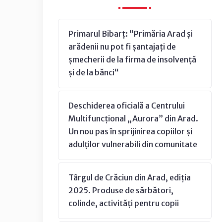
Primarul Bibarț: “Primăria Arad și
arădenii nu pot fi șantajați de
șmecherii de la firma de insolvență
și de la bănci“
Deschiderea oficială a Centrului
Multifuncțional „Aurora” din Arad.
Un nou pas în sprijinirea copiilor și
adulților vulnerabili din comunitate
Târgul de Crăciun din Arad, ediția
2025. Produse de sărbători,
colinde, activități pentru copii