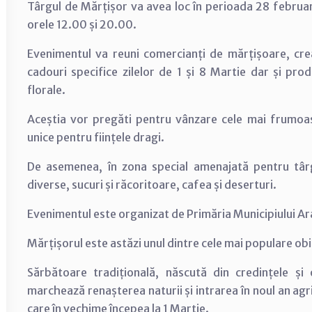
Târgul de Mărțișor va avea loc în perioada 28 februarie
orele 12.00 și 20.00.
Evenimentul va reuni comercianți de mărțișoare, cr
cadouri specifice zilelor de 1 și 8 Martie dar și pro
florale.
Aceștia vor pregăti pentru vânzare cele mai frumoase
unice pentru ființele dragi.
De asemenea, în zona special amenajată pentru târ
diverse, sucuri și răcoritoare, cafea și deserturi.
Evenimentul este organizat de Primăria Municipiului Ara
Mărțișorul este astăzi unul dintre cele mai populare ob
Sărbătoare tradițională, născută din credințele și 
marchează renașterea naturii și intrarea în noul an agric
care în vechime începea la 1 Martie.