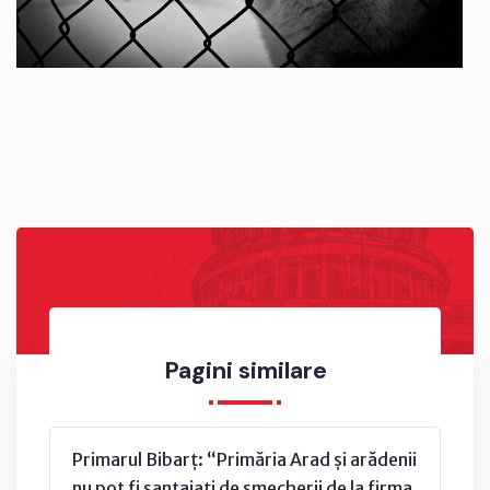
Pagini similare
Primarul Bibarț: “Primăria Arad și arădenii
nu pot fi șantajați de șmecherii de la firma