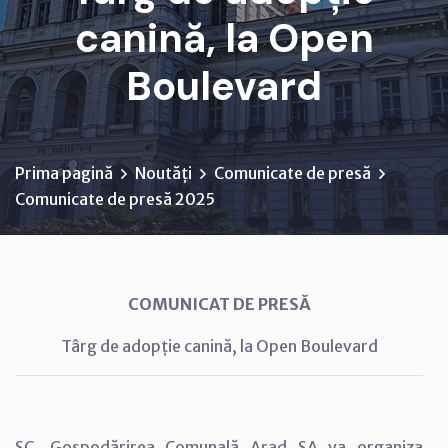
canină, la Open
Boulevard
Prima pagină
Noutăți
Comunicate de presă
Comunicate de presă 2025
COMUNICAT DE PRESĂ
Târg de adopție canină, la Open Boulevard
SC. Gospodărirea Comunală Arad SA va organiza