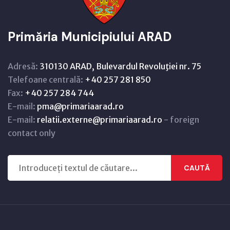
Primăria Municipiului ARAD
Adresă:
310130 ARAD, Bulevardul Revoluţiei nr. 75
Telefoane centrală:
+40 257 281 850
Fax:
+40 257 284 744
E-mail:
pma@primariaarad.ro
E-mail:
relatii.externe@primariaarad.ro
- foreign
contact only
CAUTĂ