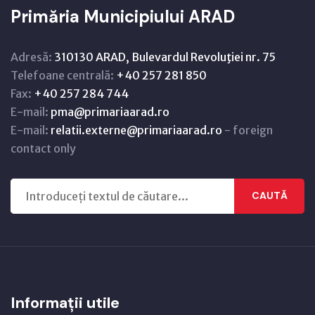
Primăria Municipiului ARAD
Adresă:
310130 ARAD, Bulevardul Revoluţiei nr. 75
Telefoane centrală:
+40 257 281 850
Fax:
+40 257 284 744
E-mail:
pma@primariaarad.ro
E-mail:
relatii.externe@primariaarad.ro
- foreign
contact only
CAUTĂ
Informații utile