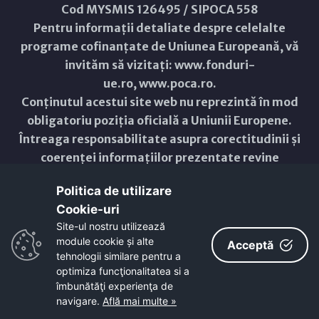
Cod MYSMIS 126495 / SIPOCA 558
Pentru informații detaliate despre celelalte
programe cofinanțate de Uniunea Europeană, vă
invităm să vizitați:
www.fonduri-
ue.ro
,
www.poca.ro
.
Conținutul acestui site web nu reprezintă în mod
obligatoriu poziția oficială a Uniunii Europene.
Întreaga responsabilitate asupra corectitudinii și
coerenței informațiilor prezentate revine
inițiatorilor site-ului web.
Politica de utilizare
Cookie-uri‎
Copyright © 2021 - 2026 -
Primăria Municipiului ARAD
Site-ul nostru utilizează
module cookie și alte
ResponsiveVoice
used under
Acceptă
Non-Commercial License
tehnologii similare pentru a
optimiza funcţionalitatea si a
îmbunătăţi experienţa de
navigare.
Află mai multe »