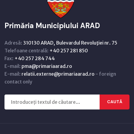
Primăria Municipiului ARAD
Adresă:
310130 ARAD, Bulevardul Revoluţiei nr. 75
Telefoane centrală:
+40 257 281 850
Fax:
+40 257 284 744
E-mail:
pma@primariaarad.ro
E-mail:
relatii.externe@primariaarad.ro
- foreign
contact only
CAUTĂ