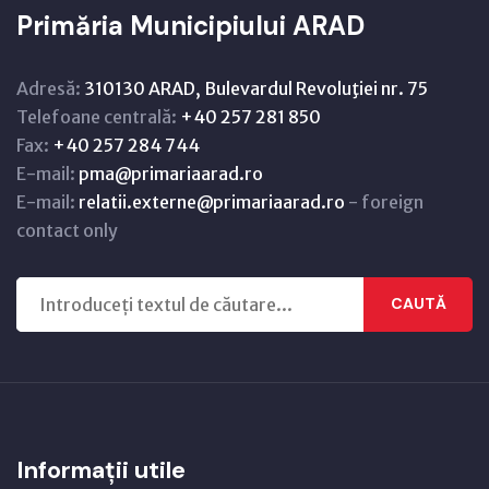
Primăria Municipiului ARAD
Adresă:
310130 ARAD, Bulevardul Revoluţiei nr. 75
Telefoane centrală:
+40 257 281 850
Fax:
+40 257 284 744
E-mail:
pma@primariaarad.ro
E-mail:
relatii.externe@primariaarad.ro
- foreign
contact only
CAUTĂ
Informații utile