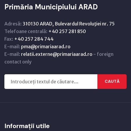
Primăria Municipiului ARAD
Adresă:
310130 ARAD, Bulevardul Revoluţiei nr. 75
Telefoane centrală:
+40 257 281 850
Fax:
+40 257 284 744
E-mail:
pma@primariaarad.ro
E-mail:
relatii.externe@primariaarad.ro
- foreign
contact only
CAUTĂ
Informații utile