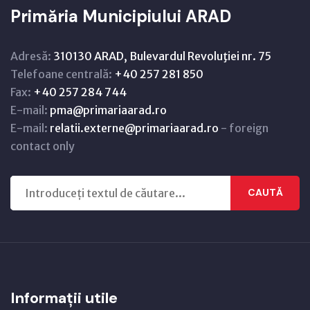
Primăria Municipiului ARAD
Adresă:
310130 ARAD, Bulevardul Revoluţiei nr. 75
Telefoane centrală:
+40 257 281 850
Fax:
+40 257 284 744
E-mail:
pma@primariaarad.ro
E-mail:
relatii.externe@primariaarad.ro
- foreign
contact only
CAUTĂ
Informații utile