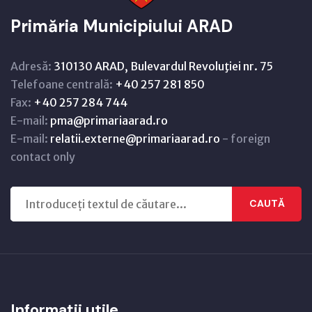
Primăria Municipiului ARAD
Adresă:
310130 ARAD, Bulevardul Revoluţiei nr. 75
Telefoane centrală:
+40 257 281 850
Fax:
+40 257 284 744
E-mail:
pma@primariaarad.ro
E-mail:
relatii.externe@primariaarad.ro
- foreign
contact only
CAUTĂ
Informații utile