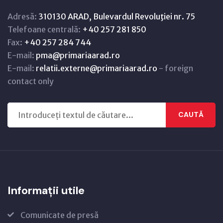
Adresă:
310130 ARAD, Bulevardul Revoluţiei nr. 75
Telefoane centrală:
+40 257 281 850
Fax:
+40 257 284 744
E-mail:
pma@primariaarad.ro
E-mail:
relatii.externe@primariaarad.ro
- foreign
contact only
CAUTĂ
Informații utile
Comunicate de presă