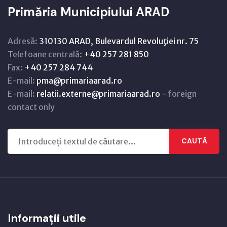
Primăria Municipiului ARAD
Adresă:
310130 ARAD, Bulevardul Revoluţiei nr. 75
Telefoane centrală:
+40 257 281 850
Fax:
+40 257 284 744
E-mail:
pma@primariaarad.ro
E-mail:
relatii.externe@primariaarad.ro
- foreign
contact only
CAUTĂ
Informații utile