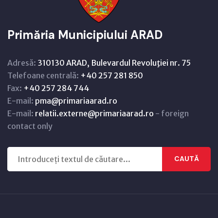
Primăria Municipiului ARAD
Adresă:
310130 ARAD, Bulevardul Revoluţiei nr. 75
Telefoane centrală:
+40 257 281 850
Fax:
+40 257 284 744
E-mail:
pma@primariaarad.ro
E-mail:
relatii.externe@primariaarad.ro
- foreign
contact only
CAUTĂ