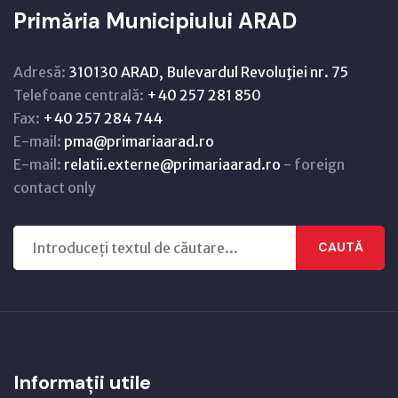
Primăria Municipiului ARAD
Adresă:
310130 ARAD, Bulevardul Revoluţiei nr. 75
Telefoane centrală:
+40 257 281 850
Fax:
+40 257 284 744
E-mail:
pma@primariaarad.ro
E-mail:
relatii.externe@primariaarad.ro
- foreign
contact only
CAUTĂ
Informații utile