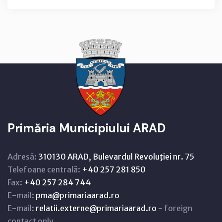
Primăria Municipiului ARAD
Adresă:
310130 ARAD, Bulevardul Revoluţiei nr. 75
Telefoane centrală:
+40 257 281 850
Fax:
+40 257 284 744
E-mail:
pma@primariaarad.ro
E-mail:
relatii.externe@primariaarad.ro
- foreign
contact only