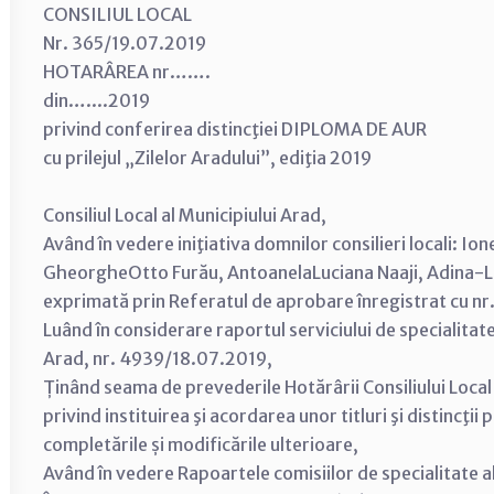
CONSILIUL LOCAL
Nr. 365/19.07.2019
HOTARÂREA nr…….
din…....2019
privind conferirea distincţiei DIPLOMA DE AUR
cu prilejul „Zilelor Aradului”, ediţia 2019
Consiliul Local al Municipiului Arad,
Având în vedere iniţiativa domnilor consilieri locali: I
Gheorghe­Otto Furău, Antoanela­Luciana Naaji, Adina-L
exprimată prin Referatul de aprobare înregistrat cu n
Luând în considerare raportul serviciului de specialitat
Arad, nr. 4939/18.07.2019,
Ținând seama de prevederile Hotărârii Consiliului Loca
privind instituirea şi acordarea unor titluri şi distincţii
completările și modificările ulterioare,
Având în vedere Rapoartele comisiilor de specialitate ale