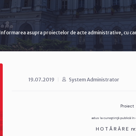
Informarea asupra proiectelor de acte administrative, cu ca
19.07.2019
System Administrator
Proiect
adus la cunoştinţă publică în
H O T Ă R Â R E n