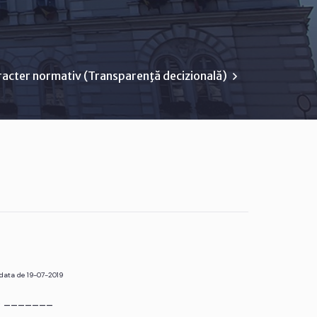
racter normativ (Transparenţă decizională)
 data de 19-07-2019
r. _______