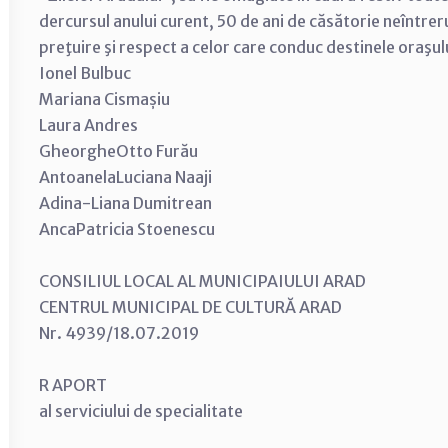
dercursul anului curent, 50 de ani de căsătorie neîntre
preţuire şi respect a celor care conduc destinele oraşul
Ionel Bulbuc
Mariana Cismașiu
Laura Andres
Gheorghe­Otto Furău
Antoanela­Luciana Naaji
Adina-Liana Dumitrean
Anca­Patricia Stoenescu
CONSILIUL LOCAL AL MUNICIPAIULUI ARAD
CENTRUL MUNICIPAL DE CULTURĂ ARAD
Nr. 4939/18.07.2019
R APORT
al serviciului de specialitate