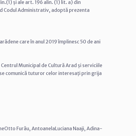
(1) și ale art. 196 alin. (1) lit. a) din
nd Codul Administrativ, adoptă prezenta
arădene care în anul 2019 împlinesc 50 de ani
Centrul Municipal de Cultură Arad și serviciile
 se comunică tuturor celor interesați prin grija
e­Otto Furău, Antoanela­Luciana Naaji, Adina-