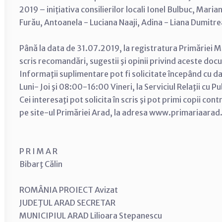
2019 – inițiativa consilierilor locali Ionel Bulbuc, Ma
Furău, Antoanela - Luciana Naaji, Adina - Liana Dumitre
Până la data de 31.07.2019, la registratura Primăriei Mu
scris recomandări, sugestii şi opinii privind aceste do
Informaţii suplimentare pot fi solicitate începând cu d
Luni- Joi şi 08:00-16:00 Vineri, la Serviciul Relaţii cu P
Cei interesaţi pot solicita în scris şi pot primi copii con
pe site-ul Primăriei Arad, la adresa www.primariaarad
P R I M A R
Bibarţ Călin
ROMÂNIA PROIECT Avizat
JUDEŢUL ARAD SECRETAR
MUNICIPIUL ARAD Lilioara Stepanescu