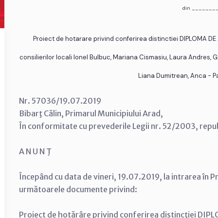
din _______
Proiect de hotarare privind conferirea distinctiei DIPLOMA DE AU
consilierilor locali Ionel Bulbuc, Mariana Cismasiu, Laura Andres,
Liana Dumitrean, Anca - P
Nr. 57036/19.07.2019
Bibarţ Călin, Primarul Municipiului Arad,
În conformitate cu prevederile Legii nr. 52/2003, repu
A N U N Ţ
Începând cu data de vineri, 19.07.2019, la intrarea în P
următoarele documente privind:
Proiect de hotărâre privind conferirea distincţiei DIPLO