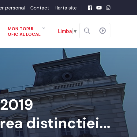
er personal
Contact
Harta site
MONITORUL
Limba
▼
OFICIAL LOCAL
-2019
ea distinctiei...