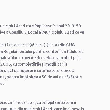
unicipiul Arad care împlinesc în anul 2019, 50
ive a Consiliului Local al Municipiului Arad ce va
n.(1) și ale art. 196 alin. (1) lit. a) din OUG
a Regulamentului pentru conferirea titlului de
sonalităţilor cu merite deosebite, aprobat prin
/2006, cu completările și modificările
 proiect de hotărâre cu următorul obiect:
e, pentru împlinirea a 50 de ani de căsătorie
a .
s ca în fiecare an, cu prilejul sărbătoririi
 cuplurile din municipiul Arad, care împlinesc în