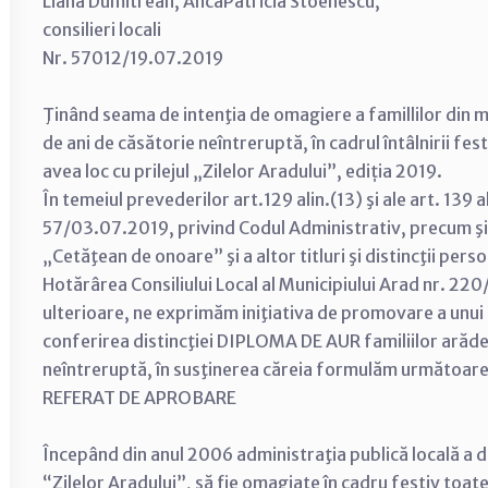
Liana Dumitrean, Anca­Patricia Stoenescu,
consilieri locali
Nr. 57012/19.07.2019
Ţinând seama de intenţia de omagiere a famillilor din m
de ani de căsătorie neîntreruptă, în cadrul întâlnirii fest
avea loc cu prilejul „Zilelor Aradului”, ediția 2019.
În temeiul prevederilor art.129 alin.(13) şi ale art. 139 ali
57/03.07.2019, privind Codul Administrativ, precum şi 
„Cetăţean de onoare” şi a altor titluri şi distincţii per
Hotărârea Consiliului Local al Municipiului Arad nr. 220
ulterioare, ne exprimăm iniţiativa de promovare a unui
conferirea distincţiei DIPLOMA DE AUR familiilor arăden
neîntreruptă, în susţinerea căreia formulăm următoare
REFERAT DE APROBARE
Începând din anul 2006 administraţia publică locală a deci
“Zilelor Aradului”, să fie omagiate în cadru festiv toate