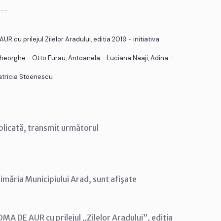
___
R cu prilejul Zilelor Aradului, editia 2019 - initiativa
 Gheorghe - Otto Furau, Antoanela - Luciana Naaji, Adina -
atricia Stoenescu
blicată, transmit următorul
rimăria Municipiului Arad, sunt afişate
MA DE AUR cu prilejul „Zilelor Aradului”, ediţia