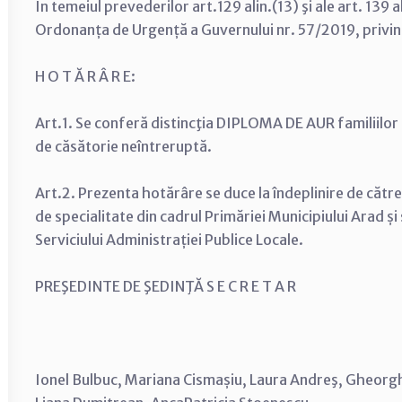
În temeiul prevederilor art.129 alin.(13) şi ale art. 139 alin.
Ordonanța de Urgență a Guvernului nr. 57/2019, privi
H O T Ă R Â R E:
Art.1. Se conferă distincţia DIPLOMA DE AUR familiilor 
de căsătorie neîntreruptă.
Art.2. Prezenta hotărâre se duce la îndeplinire de către 
de specialitate din cadrul Primăriei Municipiului Arad și
Serviciului Administrației Publice Locale.
PREŞEDINTE DE ŞEDINŢĂ S E C R E T A R
Ionel Bulbuc, Mariana Cismașiu, Laura Andreş, Gheorgh