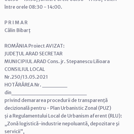
între orele 08:30 - 14:00.
P R I M A R
Călin Bibarț
ROMÂNIA Proiect AVIZAT:
JUDEŢUL ARAD SECRETAR
MUNICIPIUL ARAD Cons. jr. Stepanescu Lilioara
CONSILIUL LOCAL
Nr.250/13.05.2021
HOTĂRÂREA Nr. ______
din__________________
privind demararea procedurii de transparență
decizională pentru - Plan Urbanistic Zonal (PUZ)
și a Regulamentului Local de Urbanism aferent (RLU):
„Zonă logistică-industrie nepoluantă, depozitare şi
servicii”,