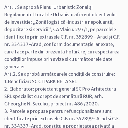
Art.1. Se aprobă Planul Urbanistic Zonal și
Regulamentul Local de Urbanism aferent obiectivului
de investiție: „Zonă logistică-industrie nepoluantă,
depozitare şi servicii”, CA Vlaicu. 297/1, pe parcelele
identificate prin extrasele C.F. nr. 352899 - Arad şi C.F.
nr. 334337-Arad, conform documentației anexate,
care face parte din prezenta hotărâre, cu respectarea
condițiilor impuse prin avize și cu următoarele date
generale:
Art.2. Se aprobă următoarele condiții de construire:
1.Beneficiar: SC CTPARK BETA SRL
2. Elaborator: proiectant general SC Pro Arhitectura
SRL specialist cu drept de semnătură RUR, arh.
Gheorghe N. Seculici, proiect nr. 486 /2020.
3. Parcelele propuse pentru refuncționalizare sunt
identificate prin extrasele C.F. nr. 352899- Arad şi C.F.
nr. 334337-Arad, constituie proprietatea privată a