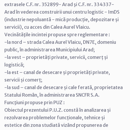
extrasele C.F. nr. 352899- Arad şi C.F. nr. 334337-
Arad în vederea construirii unui centru logistic - ImDS
(industrie nepoluantă - mică producție, depozitare și
servicii), cu acces din Calea Aurel Vlaicu.
Vecinătăţile incintei propuse spre reglementare :
-la nord – strada Calea Aurel Vlaicu, DN7E, domeniu
public, în administrarea Municipiului Arad;
-la vest – proprietăți private, servicii, comerț și
logistică;
-la est – canal de desecare și proprietăți private,
servicii și comerț;
-la sud – canal de desecare și cale ferată, proprietatea
Statului Român, în administrarea SNCFR S.A.
Funcţiuni propuse prin PUZ :
Obiectul prezentului P.U.Z. constă în analizarea și
rezolvarea problemelor funcționale, tehnice și
estetice din zona studiată vizând propunerea de