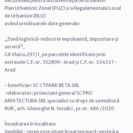
decizională pentru documentația de urbanism
Plan Urbanistic Zonal (PUZ) și a Regulamentului Local
de Urbanism (RLU)
având următoarele date generale:
„Zonă logistică-industrie nepoluantă, depozitare şi
servicii",
CA Vlaicu.297/1, pe parcelele identificate prin
extrasele C.F. nr. 352899- Arad şi C.F. nr. 334337-
Arad
- beneficiar: SC CTPARK BETA SRL
-elaborator: proiectant general SC PRO
ARHITECTURA SRL specialist cu drept de semnătură
RUR , arh. Gheorghe N. Seculici , pr.nr. 486 /2020
Încadrarea în localitate
Imobilul - teren este situat în partea nord-vestică a