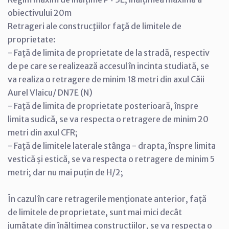
obiectivului 20m
Retrageri ale construcţiilor faţă de limitele de
proprietate:
- Față de limita de proprietate de la stradă, respectiv
de pe care se realizează accesul în incinta studiată, se
va realiza o retragere de minim 18 metri din axul Căii
Aurel Vlaicu/ DN7E (N)
- Față de limita de proprietate posterioară, înspre
limita sudică, se va respecta o retragere de minim 20
metri din axul CFR;
- Față de limitele laterale stânga - drapta, înspre limita
vestică și estică, se va respecta o retragere de minim 5
metri; dar nu mai puțin de H/2;
În cazul în care retragerile menționate anterior, față
de limitele de proprietate, sunt mai mici decât
jumătate din înălțimea construcțiilor, se va respecta o