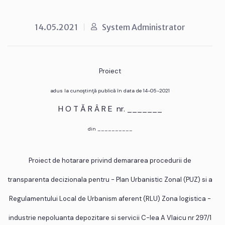
14.05.2021
System Administrator
Proiect
adus la cunoştinţă publică în data de 14-05-2021
H O T Ă R Â R E nr. _______
din __________
Proiect de hotarare privind demararea procedurii de
transparenta decizionala pentru - Plan Urbanistic Zonal (PUZ) si a
Regulamentului Local de Urbanism aferent (RLU) Zona logistica -
industrie nepoluanta depozitare si servicii C-lea A Vlaicu nr 297/1