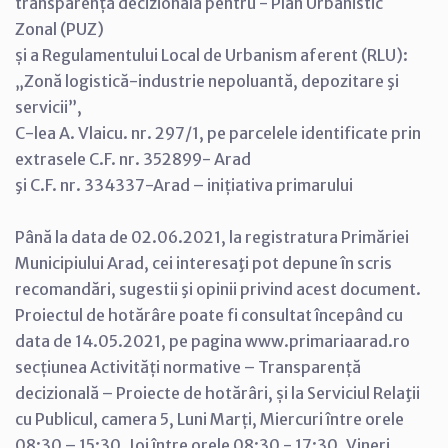
transparență decizională pentru - Plan Urbanistic
Zonal (PUZ)
și a Regulamentului Local de Urbanism aferent (RLU):
„Zonă logistică-industrie nepoluantă, depozitare şi
servicii”,
C-lea A. Vlaicu. nr. 297/1, pe parcelele identificate prin
extrasele C.F. nr. 352899- Arad
şi C.F. nr. 334337-Arad – inițiativa primarului
Până la data de 02.06.2021, la registratura Primăriei
Municipiului Arad, cei interesaţi pot depune în scris
recomandări, sugestii şi opinii privind acest document.
Proiectul de hotărâre poate fi consultat începând cu
data de 14.05.2021, pe pagina www.primariaarad.ro
secțiunea Activități normative – Transparență
decizională – Proiecte de hotărâri, și la Serviciul Relaţii
cu Publicul, camera 5, Luni Marți, Miercuri între orele
08:30 – 15:30, Joi între orele 08:30 - 17:30, Vineri