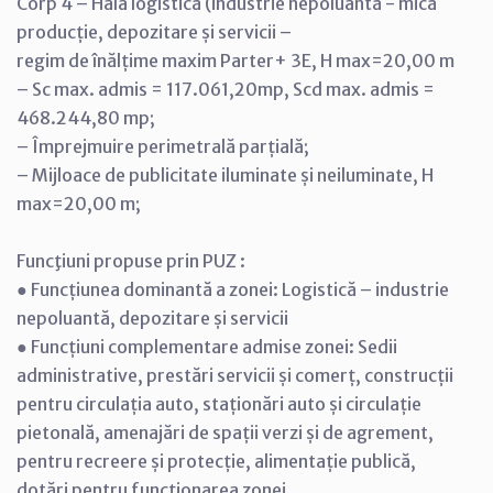
Corp 4 – Hala logistică (industrie nepoluantă - mică
producție, depozitare și servicii –
regim de înălțime maxim Parter+ 3E, H max=20,00 m
– Sc max. admis = 117.061,20mp, Scd max. admis =
468.244,80 mp;
– Împrejmuire perimetrală parțială;
– Mijloace de publicitate iluminate și neiluminate, H
max=20,00 m;
Funcţiuni propuse prin PUZ :
● Funcțiunea dominantă a zonei: Logistică – industrie
nepoluantă, depozitare și servicii
● Funcțiuni complementare admise zonei: Sedii
administrative, prestări servicii și comerț, construcții
pentru circulația auto, staționări auto și circulație
pietonală, amenajări de spații verzi și de agrement,
pentru recreere și protecție, alimentație publică,
dotări pentru funcționarea zonei.