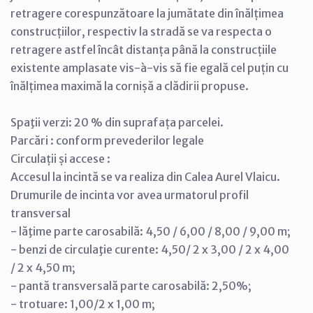
retragere corespunzătoare la jumătate din înălțimea
construcțiilor, respectiv la stradă se va respecta o
retragere astfel încât distanța până la construcțiile
existente amplasate vis-à-vis să fie egală cel puțin cu
înălțimea maximă la cornișă a clădirii propuse.
Spaţii verzi: 20 % din suprafața parcelei.
Parcări : conform prevederilor legale
Circulații și accese :
Accesul la incintă se va realiza din Calea Aurel Vlaicu.
Drumurile de incinta vor avea urmatorul profil
transversal
- lăţime parte carosabilă: 4,50 / 6,00 / 8,00 / 9,00 m;
- benzi de circulaţie curente: 4,50/ 2 x 3,00 / 2 x 4,00
/ 2 x 4,50 m;
- pantă transversală parte carosabilă: 2,50%;
- trotuare: 1,00/2 x 1,00 m;