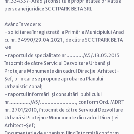
nr.334337-Arad şi constituie proprietatea privată a
persoanei juridice SC CTPARK BETA SRL
Având în vedere:
- solicitarea înregistrată la Primăria Municipiului Arad
cu nr. 34990/29.04.2021 , de către SC CTPARK BETA
SRL
- raportul de specialitate nr.........../A5/.13.05.2015
întocmit de către Serviciul Dezvoltare Urbană și
Protejare Monumente din cadrul Direcției Arhitect-
Șef, prin care se propune aprobarea Planului
Urbanistic Zonal;
- raportul informării și consultării publicului
nr............../A5/........................, conform Ord. MDRT
nr. 2701/2010, întocmit de către Serviciul Dezvoltare
Urbană și Protejare Monumente din cadrul Direcției
Arhitect-Șef;
Documentația de urbanism fiind întocmită conform