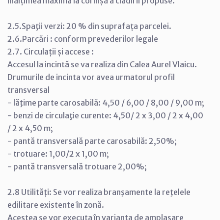
înălțimea maximă la cornișă a clădirii propuse.
2.5.Spaţii verzi: 20 % din suprafața parcelei.
2.6.Parcări : conform prevederilor legale
2.7. Circulații și accese :
Accesul la incintă se va realiza din Calea Aurel Vlaicu.
Drumurile de incinta vor avea urmatorul profil
transversal
- lăţime parte carosabilă: 4,50 / 6,00 / 8,00 / 9,00 m;
- benzi de circulaţie curente: 4,50/ 2 x 3,00 / 2 x 4,00
/ 2 x 4,50 m;
- pantă transversală parte carosabilă: 2,50%;
- trotuare: 1,00/2 x 1,00 m;
- pantă transversală trotuare 2,00%;
2.8 Utilități: Se vor realiza branşamente la reţelele
edilitare existente în zonă.
Acestea se vor executa în varianta de amplasare