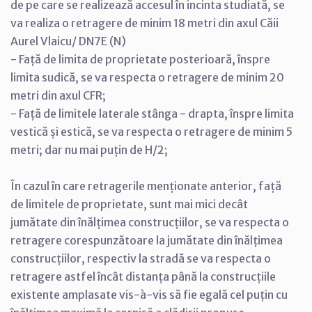
de pe care se realizează accesul în incinta studiată, se
va realiza o retragere de minim 18 metri din axul Căii
Aurel Vlaicu/ DN7E (N)
- Față de limita de proprietate posterioară, înspre
limita sudică, se va respecta o retragere de minim 20
metri din axul CFR;
- Față de limitele laterale stânga - drapta, înspre limita
vestică și estică, se va respecta o retragere de minim 5
metri; dar nu mai puțin de H/2;
În cazul în care retragerile menționate anterior, față
de limitele de proprietate, sunt mai mici decât
jumătate din înălțimea construcțiilor, se va respecta o
retragere corespunzătoare la jumătate din înălțimea
construcțiilor, respectiv la stradă se va respecta o
retragere astfel încât distanța până la construcțiile
existente amplasate vis-à-vis să fie egală cel puțin cu