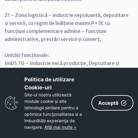
Z1 – Zona logistică – industrie nepoluantă, depozitare
și servicii, cu regim de înălțime maxim P+3E cu
funcțiuni complementare admise – funcțiuni
administrative, prestări servicii și comerț;
Unități funcționale:
ImDS 70 – Industrie mică producție, Depozitare și
Servicii
SP – Spații verzi și plantate;
Politica de utilizare
C – Căi de comunicație;
Cookie-uri‎
P – Parcaje.
Site-ul nostru utilizează
module cookie și alte
Acceptă
tehnologii similare pentru a
Indicatori maximi propuşi:
optimiza funcţionalitatea si a
POT maxim de 60%, CUT maxim de 2,40
îmbunătăţi experienţa de
Regimul de înalţime maxim propus:
navigare.
Află mai multe »
Regim maxim de înălțime P+3E, înălțimea maximă a