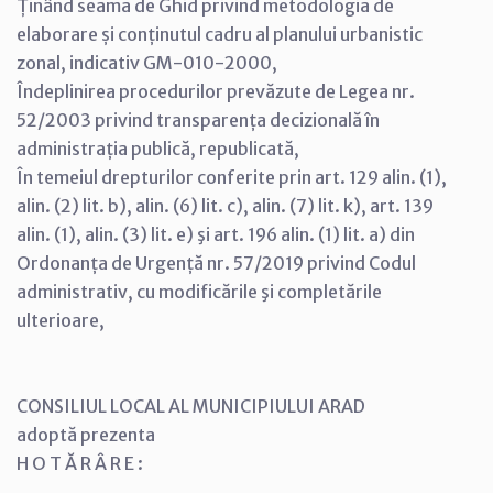
Ținând seama de Ghid privind metodologia de
elaborare și conținutul cadru al planului urbanistic
zonal, indicativ GM-010-2000,
Îndeplinirea procedurilor prevăzute de Legea nr.
52/2003 privind transparența decizională în
administrația publică, republicată,
În temeiul drepturilor conferite prin art. 129 alin. (1),
alin. (2) lit. b), alin. (6) lit. c), alin. (7) lit. k), art. 139
alin. (1), alin. (3) lit. e) şi art. 196 alin. (1) lit. a) din
Ordonanța de Urgență nr. 57/2019 privind Codul
administrativ, cu modificările şi completările
ulterioare,
CONSILIUL LOCAL AL MUNICIPIULUI ARAD
adoptă prezenta
H O T Ă R Â R E :