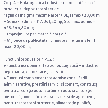
Corp 4 – Hala logistică (industrie nepoluantă - mică
producție, depozitare și servicii –
regim de înălțime maxim Parter+ 3E, H max=20,00 m
– Sc max. admis = 117.061,20mp, Scd max. admis =
468.244,80 mp;
– Împrejmuire perimetrală parțială;
– Mijloace de publicitate iluminate și neiluminate, H
max=20,00 m;
Funcţiuni propuse prin PUZ :
● Funcțiunea dominantă a zonei: Logistică – industrie
nepoluantă, depozitare și servicii
● Funcțiuni complementare admise zonei: Sedii
administrative, prestări servicii și comerț, construcții
pentru circulația auto, staționări auto și circulație
pietonală, amenajări de spații verzi și de agrement,
pentru recreere și protecție, alimentație publică,