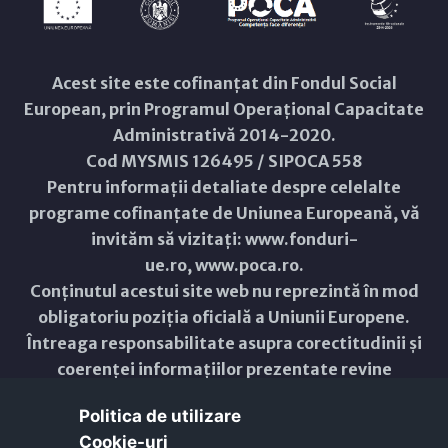
Acest site este cofinanțat din Fondul Social
European, prin Programul Operațional Capacitate
Administrativă 2014-2020.
Cod MYSMIS 126495 / SIPOCA 558
Pentru informații detaliate despre celelalte
programe cofinanțate de Uniunea Europeană, vă
invităm să vizitați:
www.fonduri-
ue.ro
,
www.poca.ro
.
Conținutul acestui site web nu reprezintă în mod
obligatoriu poziția oficială a Uniunii Europene.
Întreaga responsabilitate asupra corectitudinii și
coerenței informațiilor prezentate revine
inițiatorilor site-ului web.
Politica de utilizare
Cookie-uri‎
Copyright © 2021 - 2026 -
Primăria Municipiului ARAD