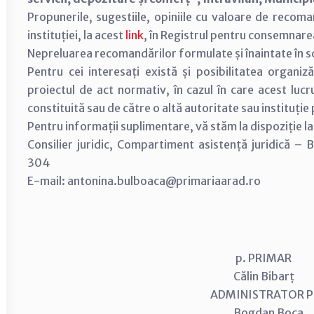
Propunerile, sugestiile, opiniile cu valoare de recom
instituției, la acest
link
, în Registrul pentru consemnar
Nepreluarea recomandărilor formulate și înaintate în scri
Pentru cei interesați există și posibilitatea organiză
proiectul de act normativ, în cazul în care acest lucr
constituită sau de către o altă autoritate sau instituție
Pentru informații suplimentare, vă stăm la dispoziție 
Consilier juridic, Compartiment asistență juridică –
304
E-mail: antonina.bulboaca@primariaarad.ro
p. PRIMAR
Călin Bibarț
ADMINISTRATOR
Bogdan Boca