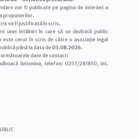
andare vor fi publicate pe pagina de internet a
ea propunerilor.
s va fi justificată în scris.
rii unei întâlniri în care să se dezbată public
u este cerut în scris de către o asociație legal
 publică până la data de
03.08.2026
.
la următoarele date de contact:
 Bulboacă Antonina, telefon: 0257/281850, int.
 PUBLIC