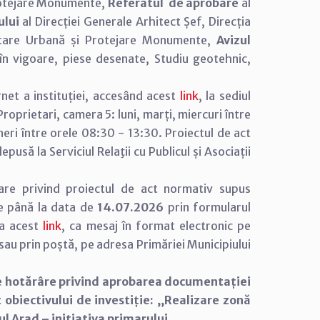
Protejare Monumente,
Referatul de aprobare
al
ului
al Direcției Generale Arhitect Șef, Direcția
oltare Urbană și Protejare Monumente,
Avizul
 în vigoare, piese desenate, Studiu geotehnic,
net a instituției, accesând acest
link
, la sediul
e Proprietari, camera 5: luni, marți, miercuri între
neri între orele 08:30 - 13:30. Proiectul de act
usă la Serviciul Relaţii cu Publicul și Asociații
are privind proiectul de act normativ supus
e până la data de
14.07.2026
prin formularul
 la acest
link
, ca mesaj în format electronic pe
u prin poștă, pe adresa Primăriei Municipiului
e hotărâre privind aprobarea documentației
obiectivului de investiție: ,,Realizare zonă
ul Arad – inițiativa primarului.