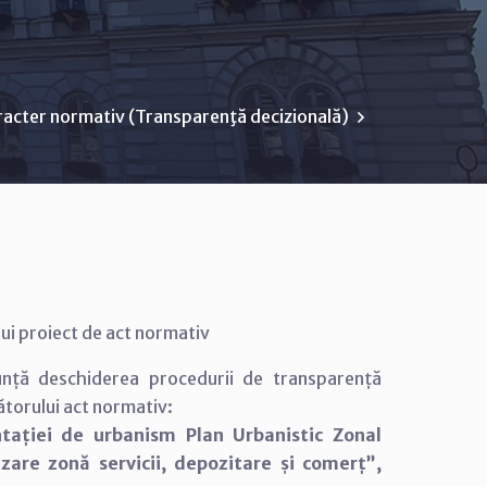
racter normativ (Transparenţă decizională)
ui proiect de act normativ
unță deschiderea procedurii de transparență
ătorului act normativ:
tației de urbanism Plan Urbanistic Zonal
lizare zonă servicii, depozitare și comerț”,