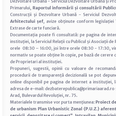
Dezvoltare Urbană - Serviciul Dezvoltare Urbană și 
Primarului,
Raportul informării și consultării Public
Construcții și Dezvoltare Urbană - Serviciul Dezv
Arhitectului șef
, avize obținute conform legislației
Extrase de carte funciară.
Documentația poate fi consultată: pe pagina de inter
instituției, la Serviciul Relații cu Publicul și Asociații d
orele 08:30 – 16:00, joi între orele 08:30 - 17:30, vi
normativ se poate obține în copie, pe bază de cerere dep
de Proprietari al instituției.
Propuneri, sugestii, opinii cu valoare de recomand
procedurii de transparență decizională se pot depun
online disponibil pe pagina de internet a instituției,
adresa de e-mail: dezbaterepublica@primariaarad.ro sa
Arad, Bulevardul Revoluției, nr. 75.
Materialele transmise vor purta mențiunea:
Proiect d
de urbanism Plan Urbanistic Zonal (P.U.Z.) aferent 
servicii, depozitare și comerț”, Intravilan, Municipi