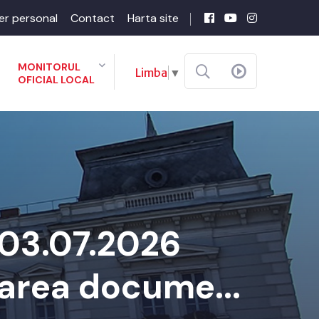
er personal
Contact
Harta site
MONITORUL
Limba
▼
OFICIAL LOCAL
 03.07.2026
barea docume...