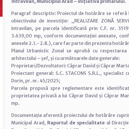
Intravilan, Municipiul Arad – inițiativa primarului.
Paragraf descriptiv: Proiectul de hotărâre se referă 
obiectivului de investiție: ,,REALIZARE ZONĂ SE
intravilan, pe parcela identificată prin C.F. nr. 3
3.639,00 mp, conform documentației anexate, confor
anexele 2.1.- 2.8.), care fac parte din prezenta hotărâ
Planul Urbanistic Zonal se aprobă cu respectarea co
arhitectului – șef, și cu următoarele date generale:
Proprietari/Dezvoltatori: Căprar David și Căprar Mart
Proiectant general: S.C. STACONS S.R.L., specialist
Dorin, pr. nr. 45/2025;
Parcela propusă spre reglementare este identificat
proprietatea privată a lui Căprar David și Căprar M
mp.
Documentația aferentă proiectului de hotărâre cupr
Municipal Arad,
Raportul de specialitate
al Direcție