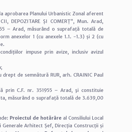
la aprobarea Planului Urbanistic Zonal aferent
RVICII, DEPOZITARE ȘI COMERȚ”, Mun. Arad,
51955 – Arad, măsurând o suprafață totală de
m anexelor 1 (cu anexele 1.1. -1.3) și 2 (cu
re.
ndițiilor impuse prin avize, inclusiv avizul
a;
 cu drept de semnătură RUR, arh. CRAINIC Paul
ă prin C.F. nr. 351955 – Arad, şi constituie
arta, măsurând o suprafață totală de 3.639,00
inde:
Proiectul de hotărâre
al Consiliului Local
i Generale Arhitect Șef, Direcția Construcții și