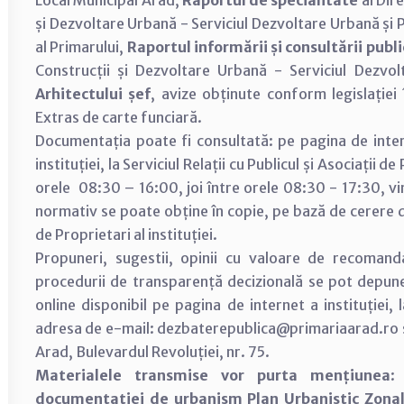
Local Municipal Arad,
Raportul de specialitate
al Dire
și Dezvoltare Urbană - Serviciul Dezvoltare Urbană ș
al Primarului,
Raportul informării și consultării publi
Construcții și Dezvoltare Urbană - Serviciul Dezv
Arhitectului șef
, avize obținute conform legislației
Extras de carte funciară.
Documentația poate fi consultată: pe pagina de inter
instituției, la Serviciul Relații cu Publicul și Asociații d
orele 08:30 – 16:00, joi între orele 08:30 - 17:30, vi
normativ se poate obține în copie, pe bază de cerere dep
de Proprietari al instituției.
Propuneri, sugestii, opinii cu valoare de recomand
procedurii de transparență decizională se pot depun
online disponibil pe pagina de internet a instituției,
adresa de e-mail: dezbaterepublica@primariaarad.ro sa
Arad, Bulevardul Revoluției, nr. 75.
Materialele transmise vor purta mențiunea
documentației de urbanism Plan Urbanistic Zonal (