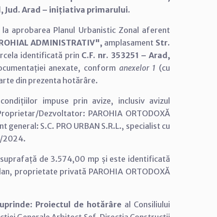
 Jud. Arad – inițiativa primarului.
 la aprobarea Planul Urbanistic Zonal aferent
ROHIAL ADMINISTRATIV",
amplasament
Str.
rcela identificată prin
C.F. nr. 353251 – Arad,
ocumentației anexate, conform
anexelor 1
(cu
parte din prezenta hotărâre.
ndițiilor impuse prin avize, inclusiv avizul
e: Proprietar/Dezvoltator: PAROHIA ORTODOXĂ
neral: S.C. PRO URBAN S.R.L., specialist cu
7/2024.
suprafață de 3.574,00 mp și este identificată
travilan, proprietate privată PAROHIA ORTODOXĂ
cuprinde
:
Proiectul de hotărâre
al Consiliului