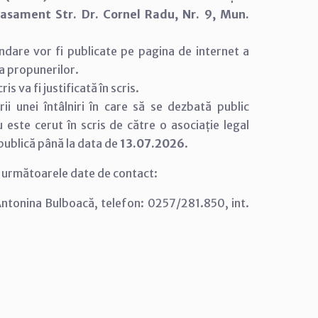
lasament Str. Dr. Cornel Radu, Nr. 9, Mun.
andare vor fi publicate pe pagina de internet a
ea propunerilor.
s va fi justificată în scris.
rii unei întâlniri în care să se dezbată public
u este cerut în scris de către o asociație legal
 publică până la data de
13.07.2026
.
la următoarele date de contact:
Antonina Bulboacă, telefon: 0257/281.850, int.