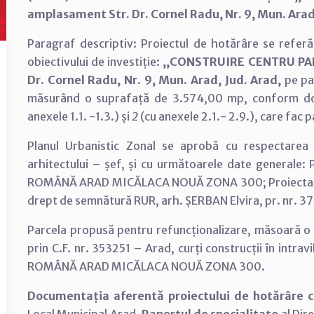
amplasament Str. Dr. Cornel Radu, Nr. 9, Mun. Arad,
Paragraf descriptiv: Proiectul de hotărâre se referă
obiectivului de investiție:
,,CONSTRUIRE CENTRU PA
Dr. Cornel Radu, Nr. 9, Mun. Arad, Jud. Arad,
pe pa
măsurând o suprafață de 3.574,00 mp, conform d
anexele 1.1. -1.3.) și
2
(cu anexele 2.1.- 2.9.), care fac 
Planul Urbanistic Zonal se aprobă cu respectarea co
arhitectului – șef, și cu următoarele date general
ROMÂNĂ ARAD MICĂLACA NOUĂ ZONA 300; Proiectant ge
drept de semnătură RUR, arh. ȘERBAN Elvira, pr. nr. 3
Parcela propusă pentru refuncționalizare, măsoară o 
prin C.F. nr. 353251 – Arad, curți construcții în in
ROMÂNĂ ARAD MICĂLACA NOUĂ ZONA 300.
Documentația aferentă proiectului de hotărâre 