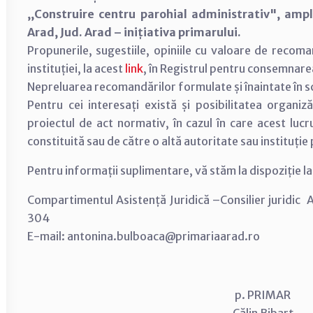
,,Construire centru parohial administrativ", amp
Arad, Jud. Arad – inițiativa primarului.
Propunerile, sugestiile, opiniile cu valoare de recom
instituției, la acest
link
, în Registrul pentru consemnar
Nepreluarea recomandărilor formulate și înaintate în scri
Pentru cei interesați există și posibilitatea organiză
proiectul de act normativ, în cazul în care acest lucr
constituită sau de către o altă autoritate sau instituție
Pentru informații suplimentare, vă stăm la dispoziție 
Compartimentul Asistență Juridică –Consilier juridic 
304
E-mail: antonina.bulboaca@primariaarad.ro
p. PRIMAR