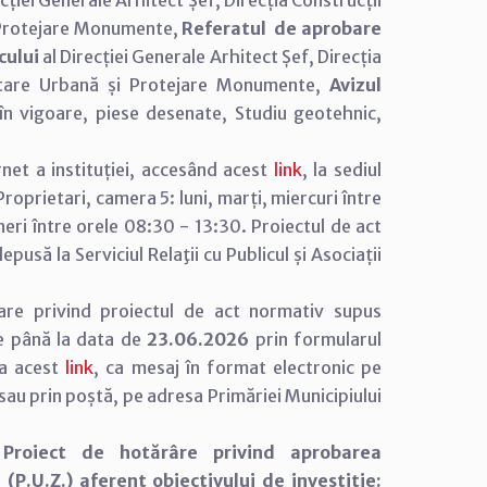
cției Generale Arhitect Șef, Direcția Construcții
i Protejare Monumente,
Referatul de aprobare
cului
al Direcției Generale Arhitect Șef, Direcția
oltare Urbană și Protejare Monumente,
Avizul
 în vigoare, piese desenate, Studiu geotehnic,
net a instituției, accesând acest
link
, la sediul
e Proprietari, camera 5: luni, marți, miercuri între
neri între orele 08:30 - 13:30. Proiectul de act
usă la Serviciul Relaţii cu Publicul și Asociații
are privind proiectul de act normativ supus
e până la data de
23.06.2026
prin formularul
 la acest
link
, ca mesaj în format electronic pe
u prin poștă, pe adresa Primăriei Municipiului
:
Proiect de hotărâre privind aprobarea
P.U.Z.) aferent obiectivului de investiție: