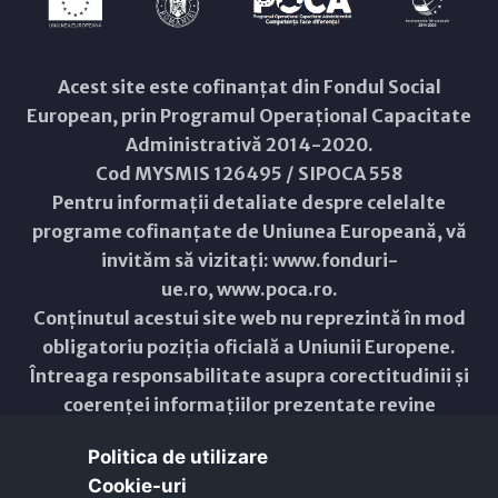
Acest site este cofinanțat din Fondul Social
European, prin Programul Operațional Capacitate
Administrativă 2014-2020.
Cod MYSMIS 126495 / SIPOCA 558
Pentru informații detaliate despre celelalte
programe cofinanțate de Uniunea Europeană, vă
invităm să vizitați:
www.fonduri-
ue.ro
,
www.poca.ro
.
Conținutul acestui site web nu reprezintă în mod
obligatoriu poziția oficială a Uniunii Europene.
Întreaga responsabilitate asupra corectitudinii și
coerenței informațiilor prezentate revine
inițiatorilor site-ului web.
Politica de utilizare
Cookie-uri‎
Copyright © 2021 - 2026 -
Primăria Municipiului ARAD