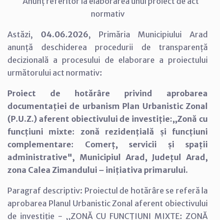
Anunț referitor la elaborarea unui proiect de act
normativ
Astăzi,
04.06.2026
, Primăria Municipiului Arad
anunță deschiderea procedurii de transparență
decizională a procesului de elaborare a proiectului
următorului act normativ:
Proiect de hotărâre privind aprobarea
documentației de urbanism Plan Urbanistic Zonal
(P.U.Z.) aferent obiectivului de investiție:,,Zonă cu
funcțiuni mixte: zonă rezidențială și funcțiuni
complementare: Comerț, servicii și spații
administrative", Municipiul Arad, Județul Arad,
zona Calea Zimandului – inițiativa primarului.
Paragraf descriptiv: Proiectul de hotărâre se referă la
aprobarea Planul Urbanistic Zonal aferent obiectivului
de investiție - ,,ZONĂ CU FUNCȚIUNI MIXTE: ZONĂ