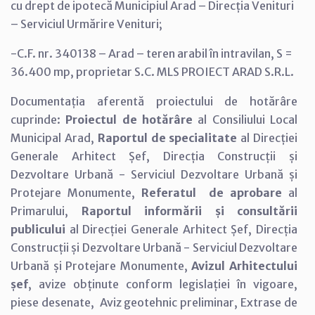
cu drept de ipotecă Municipiul Arad – Direcția Venituri
– Serviciul Urmărire Venituri;
-C.F. nr. 340138 – Arad – teren arabil în intravilan, S =
36.400 mp, proprietar S.C. MLS PROIECT ARAD S.R.L.
Documentația aferentă proiectului de hotărâre
cuprinde:
Proiectul de hotărâre
al Consiliului Local
Municipal Arad,
Raportul de specialitate
al Direcției
Generale Arhitect Șef, Direcția Construcții și
Dezvoltare Urbană - Serviciul Dezvoltare Urbană și
Protejare Monumente,
Referatul de aprobare
al
Primarului,
Raportul informării și consultării
publicului
al Direcției Generale Arhitect Șef, Direcția
Construcții și Dezvoltare Urbană - Serviciul Dezvoltare
Urbană și Protejare Monumente,
Avizul Arhitectului
șef
, avize obținute conform legislației în vigoare,
piese desenate, Aviz geotehnic preliminar, Extrase de