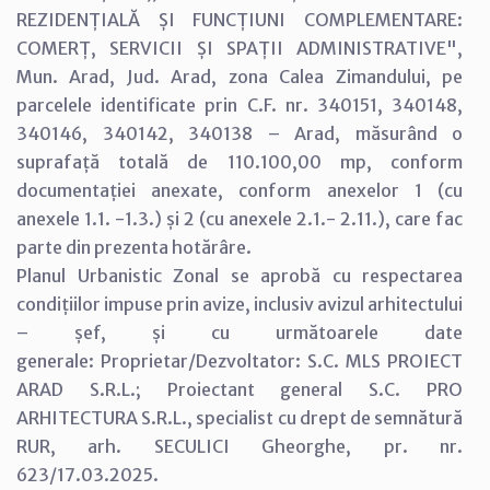
REZIDENȚIALĂ ȘI FUNCȚIUNI COMPLEMENTARE:
COMERȚ, SERVICII ȘI SPAȚII ADMINISTRATIVE",
Mun. Arad, Jud. Arad, zona Calea Zimandului, pe
parcelele identificate prin C.F. nr. 340151, 340148,
340146, 340142, 340138 – Arad, măsurând o
suprafață totală de 110.100,00 mp, conform
documentației anexate, conform anexelor 1 (cu
anexele 1.1. -1.3.) și 2 (cu anexele 2.1.- 2.11.), care fac
parte din prezenta hotărâre.
Planul Urbanistic Zonal se aprobă cu respectarea
condițiilor impuse prin avize, inclusiv avizul arhitectului
– șef, și cu următoarele date
generale: Proprietar/Dezvoltator: S.C. MLS PROIECT
ARAD S.R.L.; Proiectant general S.C. PRO
ARHITECTURA S.R.L., specialist cu drept de semnătură
RUR, arh. SECULICI Gheorghe, pr. nr.
623/17.03.2025.