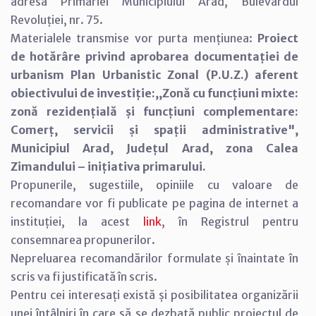
adresa Primăriei Municipiului Arad, Bulevardul
Revoluției, nr. 75.
Materialele transmise vor purta mențiunea:
Proiect
de hotărâre privind aprobarea documentației de
urbanism Plan Urbanistic Zonal (P.U.Z.) aferent
obiectivului de investiție:,,Zonă cu funcțiuni mixte:
zonă rezidențială și funcțiuni complementare:
Comerț, servicii și spații administrative",
Municipiul Arad, Județul Arad, zona Calea
Zimandului – inițiativa primarului.
Propunerile, sugestiile, opiniile cu valoare de
recomandare vor fi publicate pe pagina de internet a
instituției, la acest
link
, în Registrul pentru
consemnarea propunerilor.
Nepreluarea recomandărilor formulate și înaintate în
scris va fi justificată în scris.
Pentru cei interesați există și posibilitatea organizării
unei întâlniri în care să se dezbată public proiectul de