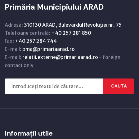
Primăria Municipiului ARAD
Adresă:
310130 ARAD, Bulevardul Revoluţiei nr. 75
Telefoane centrală:
+40 257 281 850
Fax:
+40 257 284 744
E-mail:
pma@primariaarad.ro
E-mail:
relatii.externe@primariaarad.ro
- foreign
contact only
CAUTĂ
Informații utile