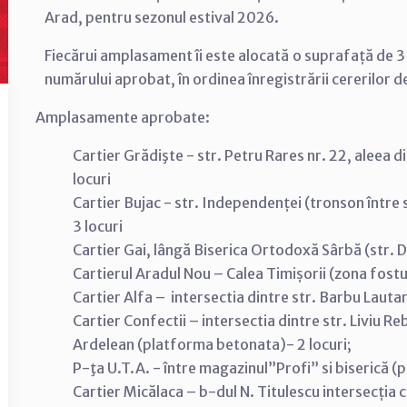
Arad, pentru sezonul estival 2026.
Fiecărui amplasament îi este alocată o suprafață de 3 m
numărului aprobat, în ordinea înregistrării cererilor 
Amplasamente aprobate:
Cartier Grădişte - str. Petru Rares nr. 22, aleea d
locuri
Cartier Bujac - str. Independenței (tronson între s
3 locuri
Cartier Gai, lângă Biserica Ortodoxă Sârbă (str. D
Cartierul Aradul Nou – Calea Timișorii (zona fostu
Cartier Alfa – intersectia dintre str. Barbu Lautaru 
Cartier Confectii – intersectia dintre str. Liviu Re
Ardelean (platforma betonata)- 2 locuri;
P-ţa U.T.A. - între magazinul”Profi” si biserică (p
Cartier Micălaca – b-dul N. Titulescu intersecția cu