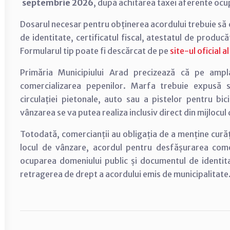
septembrie 2026
, după achitarea taxei aferente ocup
Dosarul necesar pentru obținerea acordului trebuie să co
de identitate, certificatul fiscal, atestatul de produc
Formularul tip poate fi descărcat de pe
site-ul oficial 
Primăria Municipiului Arad precizează că pe amp
comercializarea pepenilor. Marfa trebuie expusă s
circulației pietonale, auto sau a pistelor pentru bic
vânzarea se va putea realiza inclusiv direct din mijlocul
Totodată, comercianții au obligația de a menține curăț
locul de vânzare, acordul pentru desfășurarea comer
ocuparea domeniului public și documentul de identita
retragerea de drept a acordului emis de municipalitate