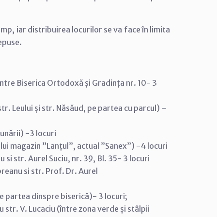
p, iar distribuirea locurilor se va face în limita
depuse.
intre Biserica Ortodoxă și Gradința nr. 10- 3
tr. Leului și str. Năsăud, pe partea cu parcul) –
unării) -3 locuri
lui magazin ”Lanțul”, actual ”Sanex”) -4 locuri
si str. Aurel Suciu, nr. 39, Bl. 35- 3 locuri
breanu si str. Prof. Dr. Aurel
e partea dinspre biserică)- 3 locuri;
 str. V. Lucaciu (între zona verde și stâlpii