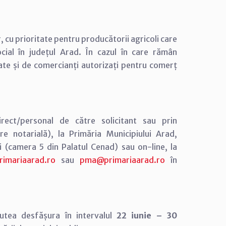
i;
or, cu prioritate pentru producătorii agricoli care
cial în județul Arad. În cazul în care rămân
te și de comercianți autorizați pentru comerț
ect/personal de către solicitant sau prin
ire notarială), la Primăria Municipiului Arad,
ari (camera 5 din Palatul Cenad) sau on-line, la
rimariaarad.ro
sau
pma@primariaarad.ro
în
utea desfășura în intervalul
22 iunie – 30