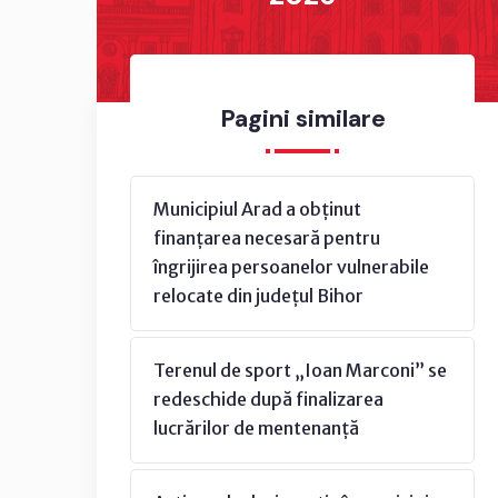
Pagini similare
Municipiul Arad a obținut
finanțarea necesară pentru
îngrijirea persoanelor vulnerabile
relocate din județul Bihor
Terenul de sport „Ioan Marconi” se
redeschide după finalizarea
lucrărilor de mentenanță