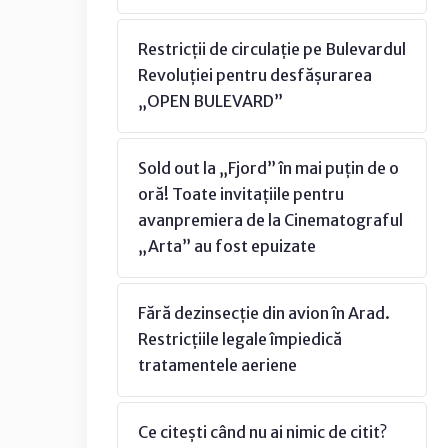
Restricții de circulație pe Bulevardul
Revoluției pentru desfășurarea
„OPEN BULEVARD”
Sold out la „Fjord” în mai puțin de o
oră! Toate invitațiile pentru
avanpremiera de la Cinematograful
„Arta” au fost epuizate
Fără dezinsecție din avion în Arad.
Restricțiile legale împiedică
tratamentele aeriene
Ce citești când nu ai nimic de citit?