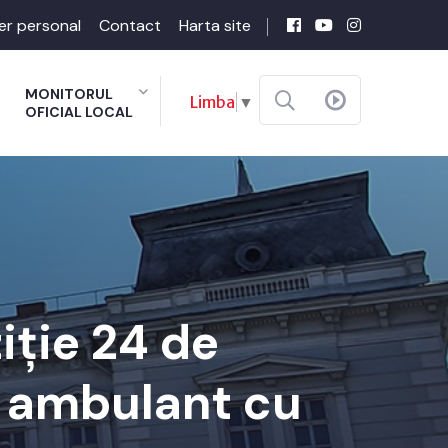
er personal
Contact
Harta site
MONITORUL
Limba
▼
OFICIAL LOCAL
iție 24 de
 ambulant cu