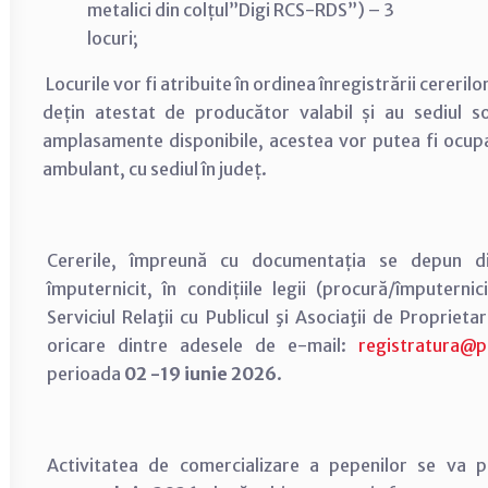
metalici din colțul”Digi RCS-RDS”) – 3
locur
Locurile vor fi atribuite în ordinea înregistrării cereril
dețin atestat de producător valabil și au sediul so
amplasamente disponibile, acestea vor putea fi ocupa
ambulant, cu sediul în județ.
Cererile, împreună cu documentația se depun dir
împuternicit, în condițiile legii (procură/împuternic
Serviciul Relaţii cu Publicul şi Asociaţii de Propriet
oricare dintre adesele de e-mail:
registratura@p
perioada
02
-19 iunie 2026
.
Activitatea de comercializare a pepenilor se va p