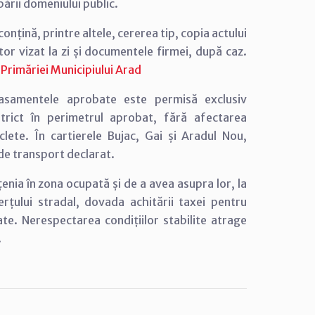
ării domeniului public.
nțină, printre altele, cererea tip, copia actului
ător vizat la zi și documentele firmei, după caz.
al Primăriei Municipiului Arad
lasamentele aprobate este permisă exclusiv
trict în perimetrul aprobat, fără afectarea
iclete. În cartierele Bujac, Gai și Aradul Nou,
 de transport declarat.
enia în zona ocupată și de a avea asupra lor, la
țului stradal, dovada achitării taxei pentru
te. Nerespectarea condițiilor stabilite atrage
.