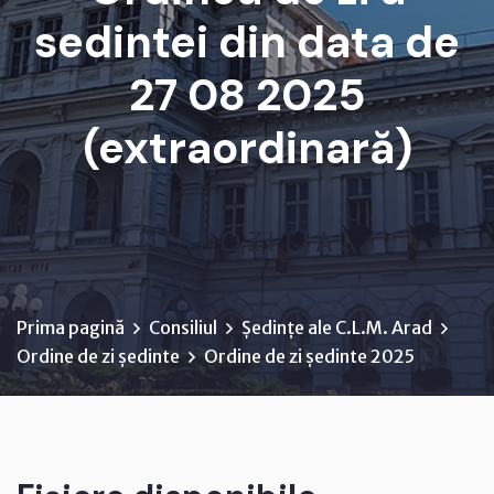
sedintei din data de
27 08 2025
(extraordinară)
D I S P O Z I Ţ I A ...
Prima pagină
Consiliul
Ședințe ale C.L.M. Arad
Ordine de zi ședinte
Ordine de zi ședinte 2025