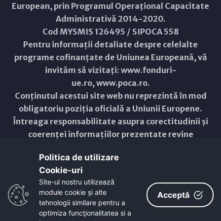
European, prin Programul Operațional Capacitate
Administrativă 2014-2020.
Cod MYSMIS 126495 / SIPOCA 558
Pentru informații detaliate despre celelalte
programe cofinanțate de Uniunea Europeană, vă
invităm să vizitați:
www.fonduri-
ue.ro
,
www.poca.ro
.
Conținutul acestui site web nu reprezintă în mod
obligatoriu poziția oficială a Uniunii Europene.
Întreaga responsabilitate asupra corectitudinii și
coerenței informațiilor prezentate revine
inițiatorilor site-ului web.
Politica de utilizare
Cookie-uri‎
Copyright © 2021 - 2026 -
Primăria Municipiului ARAD
Site-ul nostru utilizează
module cookie și alte
ResponsiveVoice
used under
Acceptă
Non-Commercial License
tehnologii similare pentru a
optimiza funcţionalitatea si a