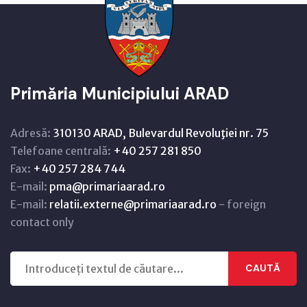
Primăria Municipiului ARAD
Adresă:
310130 ARAD, Bulevardul Revoluţiei nr. 75
Telefoane centrală:
+40 257 281 850
Fax:
+40 257 284 744
E-mail:
pma@primariaarad.ro
E-mail:
relatii.externe@primariaarad.ro
- foreign
contact only
CAUTĂ