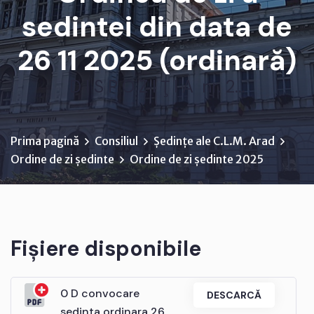
sedintei din data de
26 11 2025 (ordinară)
D I S P O Z I Ţ I A nr. 2...
Prima pagină
Consiliul
Ședințe ale C.L.M. Arad
Ordine de zi ședinte
Ordine de zi ședinte 2025
Fișiere disponibile
0 D convocare
DESCARCĂ
sedinta ordinara 26