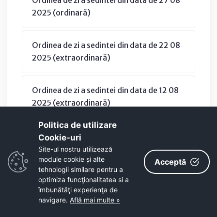
2025 (ordinară)
Ordinea de zi a sedintei din data de 22 08
2025 (extraordinară)
Ordinea de zi a sedintei din data de 12 08
2025 (extraordinară)
Politica de utilizare
Ordinea de zi a sedintei din data de 1 08
Cookie-uri‎
2025 (extraordinară)
Site-ul nostru utilizează
module cookie și alte
Acceptă
tehnologii similare pentru a
Ordinea de zi a sedintei din data de 29 07
optimiza funcţionalitatea si a
îmbunătăţi experienţa de
2025 (ordinară)
navigare.
Află mai multe »