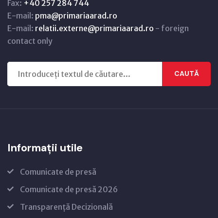
Fax:
+40 257 284 744
E-mail:
pma@primariaarad.ro
E-mail:
relatii.externe@primariaarad.ro
- foreign
contact only
CAUTĂ
Informații utile
Comunicate de presă
Comunicate de presă 2026
Transparență Decizională