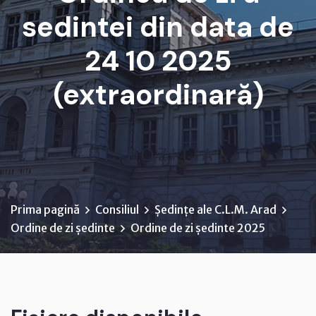
sedintei din data de
24 10 2025
(extraordinară)
D I S P O Z I Ţ I A ...
Prima pagină
Consiliul
Ședințe ale C.L.M. Arad
Ordine de zi ședinte
Ordine de zi ședinte 2025