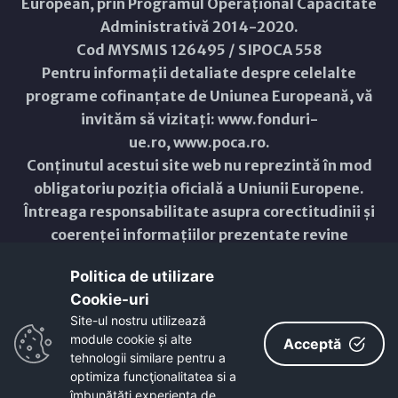
European, prin Programul Operațional Capacitate
Administrativă 2014-2020.
Cod MYSMIS 126495 / SIPOCA 558
Pentru informații detaliate despre celelalte
programe cofinanțate de Uniunea Europeană, vă
invităm să vizitați:
www.fonduri-
ue.ro
,
www.poca.ro
.
Conținutul acestui site web nu reprezintă în mod
obligatoriu poziția oficială a Uniunii Europene.
Întreaga responsabilitate asupra corectitudinii și
coerenței informațiilor prezentate revine
inițiatorilor site-ului web.
Politica de utilizare
Cookie-uri‎
Copyright © 2021 - 2026 -
Primăria Municipiului ARAD
Site-ul nostru utilizează
module cookie și alte
ResponsiveVoice
used under
Acceptă
Non-Commercial License
tehnologii similare pentru a
optimiza funcţionalitatea si a
îmbunătăţi experienţa de