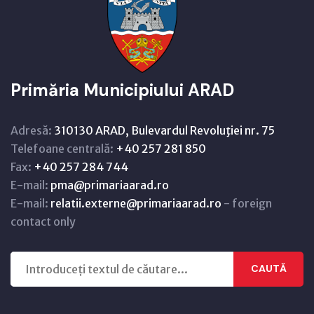
Primăria Municipiului ARAD
Adresă:
310130 ARAD, Bulevardul Revoluţiei nr. 75
Telefoane centrală:
+40 257 281 850
Fax:
+40 257 284 744
E-mail:
pma@primariaarad.ro
E-mail:
relatii.externe@primariaarad.ro
- foreign
contact only
CAUTĂ