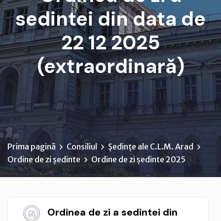
sedintei din data de
22 12 2025
(extraordinară)
D I S P O Z I Ţ I A ...
Prima pagină
Consiliul
Ședințe ale C.L.M. Arad
Ordine de zi ședinte
Ordine de zi ședinte 2025
Ordinea de zi a sedintei din