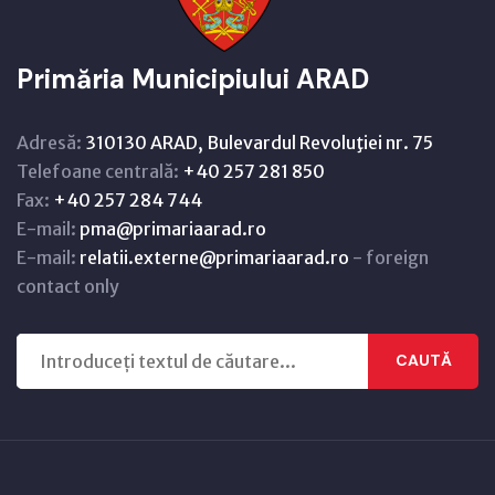
Primăria Municipiului ARAD
Adresă:
310130 ARAD, Bulevardul Revoluţiei nr. 75
Telefoane centrală:
+40 257 281 850
Fax:
+40 257 284 744
E-mail:
pma@primariaarad.ro
E-mail:
relatii.externe@primariaarad.ro
- foreign
contact only
CAUTĂ