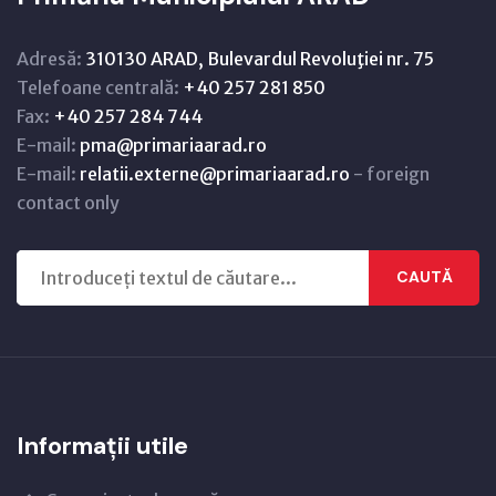
Adresă:
310130 ARAD, Bulevardul Revoluţiei nr. 75
Telefoane centrală:
+40 257 281 850
Fax:
+40 257 284 744
E-mail:
pma@primariaarad.ro
E-mail:
relatii.externe@primariaarad.ro
- foreign
contact only
CAUTĂ
Informații utile