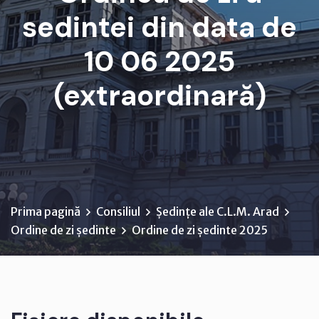
sedintei din data de
10 06 2025
(extraordinară)
D I S P O Z I Ţ I A ...
Prima pagină
Consiliul
Ședințe ale C.L.M. Arad
Ordine de zi ședinte
Ordine de zi ședinte 2025