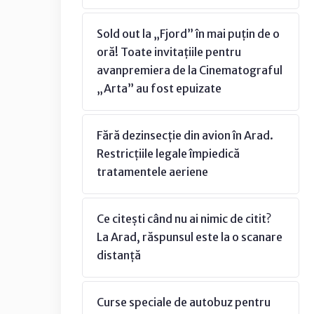
Sold out la „Fjord” în mai puțin de o
oră! Toate invitațiile pentru
avanpremiera de la Cinematograful
„Arta” au fost epuizate
Fără dezinsecție din avion în Arad.
Restricțiile legale împiedică
tratamentele aeriene
Ce citești când nu ai nimic de citit?
La Arad, răspunsul este la o scanare
distanță
Curse speciale de autobuz pentru