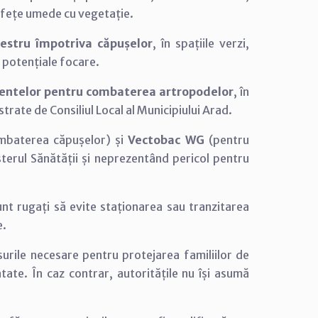
rafețe umede cu vegetație.
estru împotriva căpușelor
, în spațiile verzi,
a potențiale focare.
entelor pentru combaterea artropodelor
, în
strate de Consiliul Local al Municipiului Arad.
mbaterea căpușelor) și
Vectobac WG
(pentru
sterul Sănătății și neprezentând pericol pentru
unt rugați să evite staționarea sau tranzitarea
e.
surile necesare pentru protejarea familiilor de
atate. În caz contrar, autoritățile nu își asumă