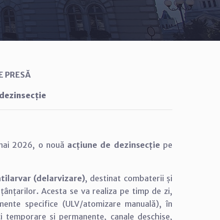
E PRESĂ
 dezinsecție
2 mai 2026, o nouă
acțiune de dezinsecție
pe
ilarvar (delarvizare)
, destinat combaterii și
a țânțarilor. Acesta se va realiza pe timp de zi,
amente specifice (ULV/atomizare manuală), în
lți temporare și permanente, canale deschise,