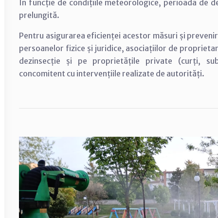
În funcție de condițiile meteorologice, perioada de d
prelungită.
Pentru asigurarea eficienței acestor măsuri și preveni
persoanelor fizice și juridice, asociațiilor de proprieta
dezinsecție și pe proprietățile private (curți, s
concomitent cu intervențiile realizate de autorități.