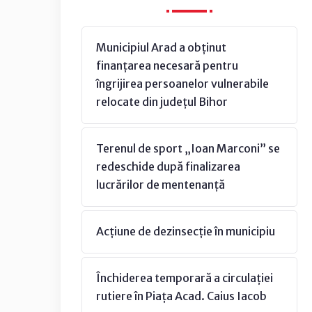
Municipiul Arad a obținut
finanțarea necesară pentru
îngrijirea persoanelor vulnerabile
relocate din județul Bihor
Terenul de sport „Ioan Marconi” se
redeschide după finalizarea
lucrărilor de mentenanță
Acțiune de dezinsecție în municipiu
Închiderea temporară a circulației
rutiere în Piața Acad. Caius Iacob