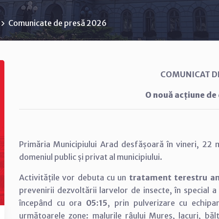
Comunicate de presă 2026
COMUNICAT D
O nouă acțiune de
Primăria Municipiului Arad desfășoară în vineri, 2
domeniul public și privat al municipiului.
Activitățile vor debuta cu un
tratament terestru ant
prevenirii dezvoltării larvelor de insecte, în special 
începând cu ora
05:15
, prin pulverizare cu echip
următoarele zone: malurile râului Mureș, lacuri, bă