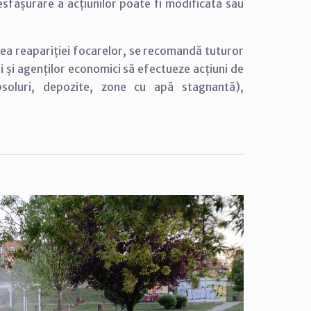
esfășurare a acțiunilor poate fi modificată sau
rea reapariției focarelor, se recomandă tuturor
ri și agenților economici să efectueze acțiuni de
ubsoluri, depozite, zone cu apă stagnantă),