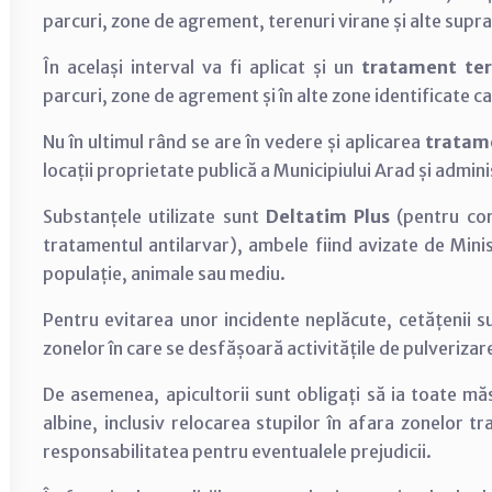
parcuri, zone de agrement, terenuri virane și alte sup
În același interval va fi aplicat și un
tratament ter
parcuri, zone de agrement și în alte zone identificate c
Nu în ultimul rând se are în vedere și aplicarea
tratam
locații proprietate publică a Municipiului Arad și admini
Substanțele utilizate sunt
Deltatim Plus
(pentru co
tratamentul antilarvar), ambele fiind avizate de Mini
populație, animale sau mediu.
Pentru evitarea unor incidente neplăcute, cetățenii s
zonelor în care se desfășoară activitățile de pulverizar
De asemenea, apicultorii sunt obligați să ia toate mă
albine, inclusiv relocarea stupilor în afara zonelor tr
responsabilitatea pentru eventualele prejudicii.