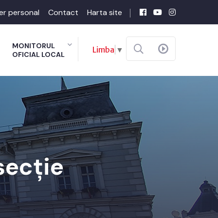
er personal
Contact
Harta site
MONITORUL
Limba
▼
OFICIAL LOCAL
secție