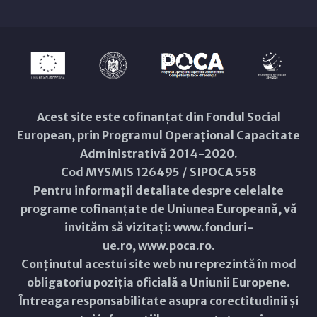
Acest site este cofinanțat din Fondul Social
European, prin Programul Operațional Capacitate
Administrativă 2014-2020.
Cod MYSMIS 126495 / SIPOCA 558
Pentru informații detaliate despre celelalte
programe cofinanțate de Uniunea Europeană, vă
invităm să vizitați:
www.fonduri-
ue.ro
,
www.poca.ro
.
Conținutul acestui site web nu reprezintă în mod
obligatoriu poziția oficială a Uniunii Europene.
Întreaga responsabilitate asupra corectitudinii și