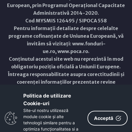
European, prin Programul Operațional Capacitate
Administrativă 2014-2020.
Cod MYSMIS 126495 / SIPOCA 558
Pentru informații detaliate despre celelalte
programe cofinanțate de Uniunea Europeană, vă
invităm să vizitați:
www.fonduri-
ue.ro
,
www.poca.ro
.
Conținutul acestui site web nu reprezintă în mod
obligatoriu poziția oficială a Uniunii Europene.
Întreaga responsabilitate asupra corectitudinii și
coerenței informațiilor prezentate revine
inițiatorilor site-ului web.
Politica de utilizare
Cookie-uri‎
Copyright © 2021 - 2026 -
Primăria Municipiului ARAD
Site-ul nostru utilizează
module cookie și alte
Acceptă
ResponsiveVoice
used under
Non-Commercial License
tehnologii similare pentru a
optimiza funcţionalitatea si a