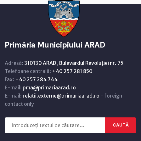
Primăria Municipiului ARAD
Adresă:
310130 ARAD, Bulevardul Revoluţiei nr. 75
Telefoane centrală:
+40 257 281 850
Fax:
+40 257 284 744
E-mail:
pma@primariaarad.ro
E-mail:
relatii.externe@primariaarad.ro
- foreign
contact only
CAUTĂ