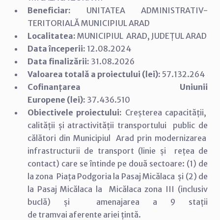
Beneficiar:
UNITATEA ADMINISTRATIV-
TERITORIALĂ MUNICIPIUL ARAD
Localitatea:
MUNICIPIUL ARAD, JUDEȚUL ARAD
Data începerii:
12.08.2024
Data finalizării:
31.08.2026
Valoarea totală a proiectului (lei):
57.132.264
Cofinanțarea Uniunii
Europene (lei):
37.436.510
Obiectivele proiectului:
Creșterea capacității,
calității și atractivității transportului public de
călători din Municipiul Arad prin modernizarea
infrastructurii de transport (linie și rețea de
contact) care se întinde pe două sectoare: (1) de
la zona Piața Podgoria la Pasaj Micălaca și (2) de
la Pasaj Micălaca la Micălaca zona III (inclusiv
buclă) și amenajarea a 9 stații
de tramvai aferente ariei țintă.