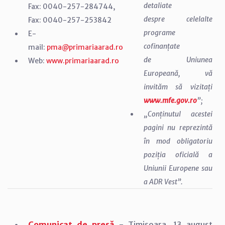
detaliate
Fax: 0040-257-284744,
despre celelalte
Fax: 0040-257-253842
programe
E-
cofinanțate
mail:
pma@primariaarad.ro
de Uniunea
Web:
www.primariaarad.ro
Europeană, vă
invităm să vizitați
www.mfe.gov.ro
”;
„Conținutul acestei
pagini nu reprezintă
în mod obligatoriu
poziția oficială a
Uniunii Europene sau
a ADR Vest”.
Comunicat de presă
- Timișoara, 13 august