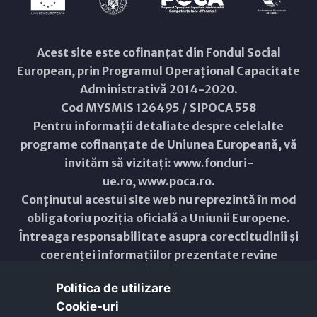
Acest site este cofinanțat din Fondul Social
European, prin Programul Operațional Capacitate
Administrativă 2014-2020.
Cod MYSMIS 126495 / SIPOCA 558
Pentru informații detaliate despre celelalte
programe cofinanțate de Uniunea Europeană, vă
invităm să vizitați:
www.fonduri-
ue.ro
,
www.poca.ro
.
Conținutul acestui site web nu reprezintă în mod
obligatoriu poziția oficială a Uniunii Europene.
Întreaga responsabilitate asupra corectitudinii și
coerenței informațiilor prezentate revine
inițiatorilor site-ului web.
Politica de utilizare
Cookie-uri‎
Copyright © 2021 - 2026 -
Primăria Municipiului ARAD