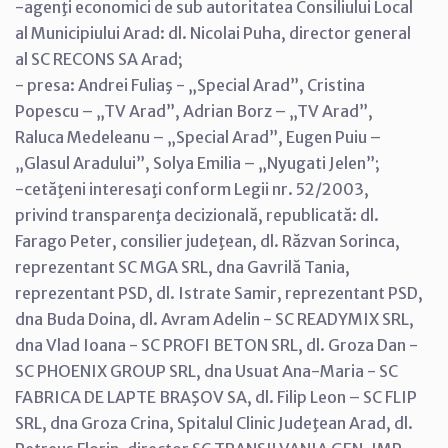
-agenţi economici de sub autoritatea Consiliului Local
al Municipiului Arad: dl. Nicolai Puha, director general
al SC RECONS SA Arad;
- presa: Andrei Fuliaş - „Special Arad”, Cristina
Popescu – „TV Arad”, Adrian Borz – „TV Arad”,
Raluca Medeleanu – „Special Arad”, Eugen Puiu –
„Glasul Aradului”, Solya Emilia – „Nyugati Jelen”;
-cetăţeni interesaţi conform Legii nr. 52/2003,
privind transparenţa decizională, republicată: dl.
Farago Peter, consilier judeţean, dl. Răzvan Sorinca,
reprezentant SC MGA SRL, dna Gavrilă Tania,
reprezentant PSD, dl. Istrate Samir, reprezentant PSD,
dna Buda Doina, dl. Avram Adelin - SC READYMIX SRL,
dna Vlad Ioana - SC PROFI BETON SRL, dl. Groza Dan -
SC PHOENIX GROUP SRL, dna Usuat Ana-Maria - SC
FABRICA DE LAPTE BRAŞOV SA, dl. Filip Leon – SC FLIP
SRL, dna Groza Crina, Spitalul Clinic Judeţean Arad, dl.