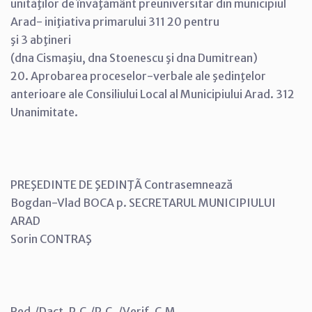
unităţilor de învăţământ preuniversitar din municipiul
Arad- iniţiativa primarului 311 20 pentru
şi 3 abţineri
(dna Cismaşiu, dna Stoenescu şi dna Dumitrean)
20. Aprobarea proceselor-verbale ale şedinţelor
anterioare ale Consiliului Local al Municipiului Arad. 312
Unanimitate.
PREŞEDINTE DE ŞEDINŢÃ Contrasemnează
Bogdan-Vlad BOCA p. SECRETARUL MUNICIPIULUI
ARAD
Sorin CONTRAŞ
Red./Dact. P.C./P.C. /Verif. C.M.