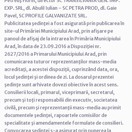
Petreuş Florin, director SC TRANSILVANIA GEN. IMP.
EXP. SRL, dl. Abulil Iulian – SC PETRA PROD, dl. Gaie
Pavel, SC PROFILE GALVANIZATE SRL.
Publicitatea şedinţei a fost asigurată prin publicarea în
site-ul Primăriei Municipiului Arad, prin afişare pe
panoul de afişaj de la intrarea în Primăria Municipiului
Arad, în data de 23.09.2016 a Dispoziţiei nr.
2627/2016 a Primarului Municipiului Arad, prin
comunicarea tuturor reprezentanţilor mass-media
acreditaţi, a acestei dispoziţii, cuprinzând data, ora,
locul şedinţei şi ordinea de zi. La dosarul prezentei
şedinţe sunt arhivate dovezi obiective în acest sens.
Consilierii locali, primarul, viceprimarii, secretarul,
precum şi toţi responsabilii din executiv, societatea
civilă, precum şi reprezentanţii mass-media au primit
documentele şedinţei, rapoartele comisiilor de
specialitate şi amendamentele formulate de consilieri.
Convocarea şedinţei s-a asigurat prin punerea la