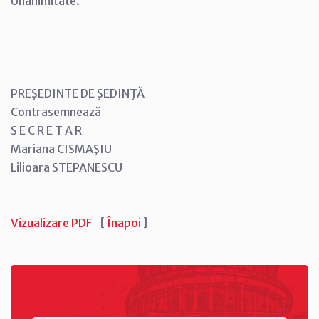
Unanimitate.
PREŞEDINTE DE ŞEDINŢĂ
Contrasemnează
S E C R E T A R
Mariana CISMAŞIU
Lilioara STEPANESCU
Vizualizare PDF
[
Înapoi
]