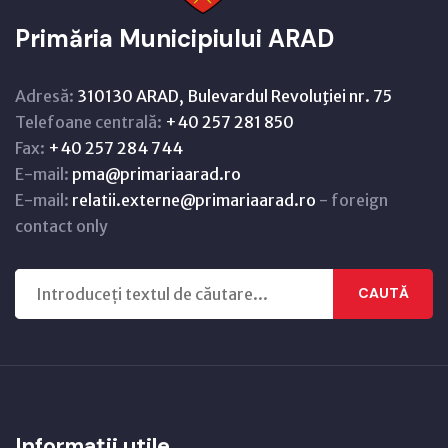
Primăria Municipiului ARAD
Adresă:
310130 ARAD, Bulevardul Revoluţiei nr. 75
Telefoane centrală:
+40 257 281 850
Fax:
+40 257 284 744
E-mail:
pma@primariaarad.ro
E-mail:
relatii.externe@primariaarad.ro
- foreign
contact only
CAUTĂ
Informații utile