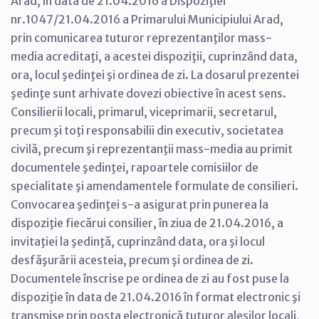
Arad, în data de 21.04.2016 a Dispoziţiei
nr.1047/21.04.2016 a Primarului Municipiului Arad,
prin comunicarea tuturor reprezentanţilor mass-
media acreditaţi, a acestei dispoziţii, cuprinzând data,
ora, locul şedinţei şi ordinea de zi. La dosarul prezentei
şedinţe sunt arhivate dovezi obiective în acest sens.
Consilierii locali, primarul, viceprimarii, secretarul,
precum şi toţi responsabilii din executiv, societatea
civilă, precum şi reprezentanţii mass-media au primit
documentele şedinţei, rapoartele comisiilor de
specialitate şi amendamentele formulate de consilieri.
Convocarea şedinţei s-a asigurat prin punerea la
dispoziţie fiecărui consilier, în ziua de 21.04.2016, a
invitaţiei la şedinţă, cuprinzând data, ora şi locul
desfăşurării acesteia, precum şi ordinea de zi.
Documentele înscrise pe ordinea de zi au fost puse la
dispoziţie în data de 21.04.2016 în format electronic şi
transmise prin poşta electronică tuturor aleşilor locali,