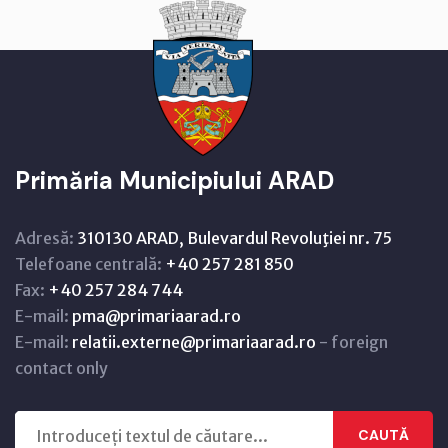
Primăria Municipiului ARAD
Adresă:
310130 ARAD, Bulevardul Revoluţiei nr. 75
Telefoane centrală:
+40 257 281 850
Fax:
+40 257 284 744
E-mail:
pma@primariaarad.ro
E-mail:
relatii.externe@primariaarad.ro
- foreign
contact only
CAUTĂ