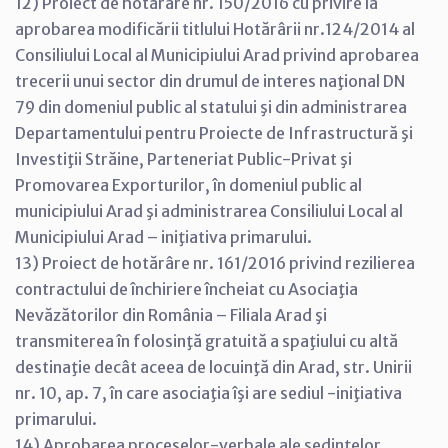
12) Proiect de hotărâre nr. 150/2016 cu privire la
aprobarea modificării titlului Hotărârii nr.124/2014 al
Consiliului Local al Municipiului Arad privind aprobarea
trecerii unui sector din drumul de interes naţional DN
79 din domeniul public al statului şi din administrarea
Departamentului pentru Proiecte de Infrastructură şi
Investiţii Străine, Parteneriat Public-Privat şi
Promovarea Exporturilor, în domeniul public al
municipiului Arad şi administrarea Consiliului Local al
Municipiului Arad – iniţiativa primarului.
13) Proiect de hotărâre nr. 161/2016 privind rezilierea
contractului de închiriere încheiat cu Asociaţia
Nevăzătorilor din România – Filiala Arad şi
transmiterea în folosinţă gratuită a spaţiului cu altă
destinaţie decât aceea de locuinţă din Arad, str. Unirii
nr. 10, ap. 7, în care asociaţia îşi are sediul -iniţiativa
primarului.
14) Aprobarea proceselor-verbale ale şedinţelor