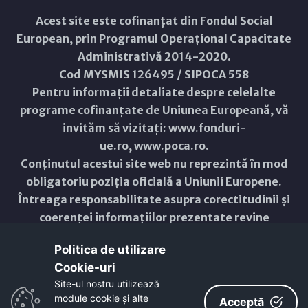
Acest site este cofinanțat din Fondul Social
European, prin Programul Operațional Capacitate
Administrativă 2014-2020.
Cod MYSMIS 126495 / SIPOCA 558
Pentru informații detaliate despre celelalte
programe cofinanțate de Uniunea Europeană, vă
invităm să vizitați:
www.fonduri-
ue.ro
,
www.poca.ro
.
Conținutul acestui site web nu reprezintă în mod
obligatoriu poziția oficială a Uniunii Europene.
Întreaga responsabilitate asupra corectitudinii și
coerenței informațiilor prezentate revine
inițiatorilor site-ului web.
Politica de utilizare
Cookie-uri‎
Copyright © 2021 - 2026 -
Primăria Municipiului ARAD
Site-ul nostru utilizează
module cookie și alte
ResponsiveVoice
used under
Acceptă