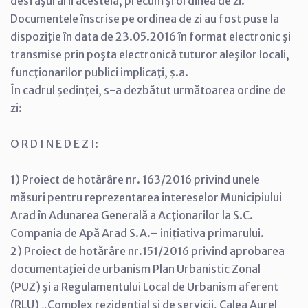
desfăşurării acesteia, precum şi ordinea de zi.
Documentele înscrise pe ordinea de zi au fost puse la
dispoziţie în data de 23.05.2016 în format electronic şi
transmise prin poşta electronică tuturor aleşilor locali,
funcţionarilor publici implicaţi, ş.a.
În cadrul şedinţei, s-a dezbătut următoarea ordine de
zi:
O R D I N E D E Z I:
1) Proiect de hotărâre nr. 163/2016 privind unele
măsuri pentru reprezentarea intereselor Municipiului
Arad în Adunarea Generală a Acţionarilor la S.C.
Compania de Apă Arad S.A.– iniţiativa primarului.
2) Proiect de hotărâre nr.151/2016 privind aprobarea
documentaţiei de urbanism Plan Urbanistic Zonal
(PUZ) şi a Regulamentului Local de Urbanism aferent
(RLU) „Complex rezidenţial şi de servicii, Calea Aurel