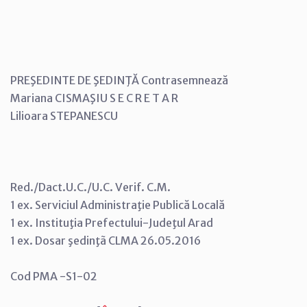
PREŞEDINTE DE ŞEDINŢĂ Contrasemnează
Mariana CISMAŞIU S E C R E T A R
Lilioara STEPANESCU
Red./Dact.U.C./U.C. Verif. C.M.
1 ex. Serviciul Administraţie Publică Locală
1 ex. Instituţia Prefectului-Judeţul Arad
1 ex. Dosar şedinţã CLMA 26.05.2016
Cod PMA -S1-02