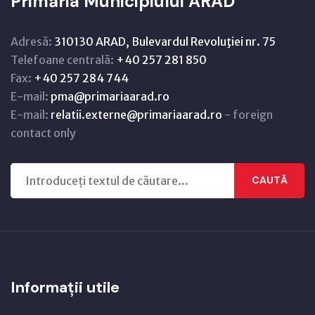
Primăria Municipiului ARAD
Adresă:
310130 ARAD, Bulevardul Revoluţiei nr. 75
Telefoane centrală:
+40 257 281 850
Fax:
+40 257 284 744
E-mail:
pma@primariaarad.ro
E-mail:
relatii.externe@primariaarad.ro
- foreign
contact only
CAUTĂ
Informații utile