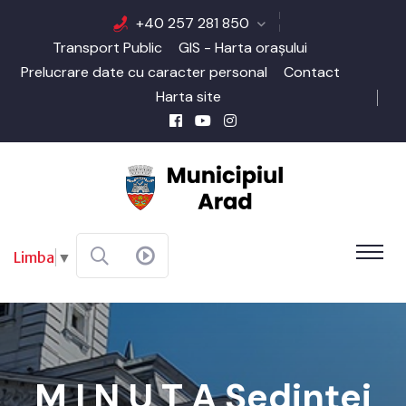
+40 257 281 850
Transport Public
GIS - Harta orașului
Prelucrare date cu caracter personal
Contact
Harta site
Limba
▼
M I N U T A Şedinţei