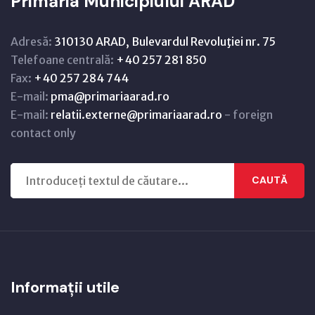
Primăria Municipiului ARAD
Adresă:
310130 ARAD, Bulevardul Revoluţiei nr. 75
Telefoane centrală:
+40 257 281 850
Fax:
+40 257 284 744
E-mail:
pma@primariaarad.ro
E-mail:
relatii.externe@primariaarad.ro
- foreign
contact only
CAUTĂ
Informații utile