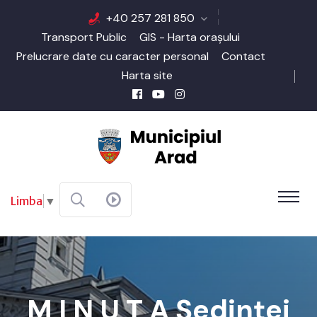
+40 257 281 850
Transport Public
GIS - Harta orașului
Prelucrare date cu caracter personal
Contact
Harta site
Limba
▼
M I N U T A Şedinţei