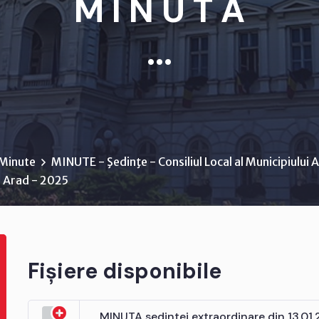
M I N U T A
...
Minute
MINUTE - Şedinţe - Consiliul Local al Municipiului 
ui Arad - 2025
Fișiere disponibile
MINUTA sedintei extraordinare din 13.01.