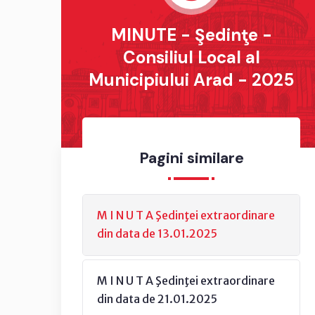
MINUTE - Şedinţe -
Consiliul Local al
Municipiului Arad - 2025
Pagini similare
M I N U T A Şedinţei extraordinare
din data de 13.01.2025
M I N U T A Şedinţei extraordinare
din data de 21.01.2025