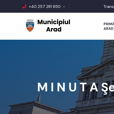
+40 257 281 850
Trans
PRIM
ARAD
M I N U T A Ş