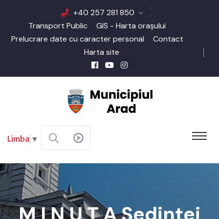
+40 257 281 850
Transport Public
GIS - Harta orașului
Prelucrare date cu caracter personal
Contact
Harta site
Limba
▼
M I N U T A Şedinţei