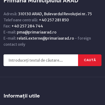
Primăria Municipiului ARAD
Adresă:
310130 ARAD, Bulevardul Revoluţiei nr. 75
Telefoane centrală:
+40 257 281 850
Fax:
+40 257 284 744
E-mail:
pma@primariaarad.ro
E-mail:
relatii.externe@primariaarad.ro
- foreign
contact only
CAUTĂ
Informații utile