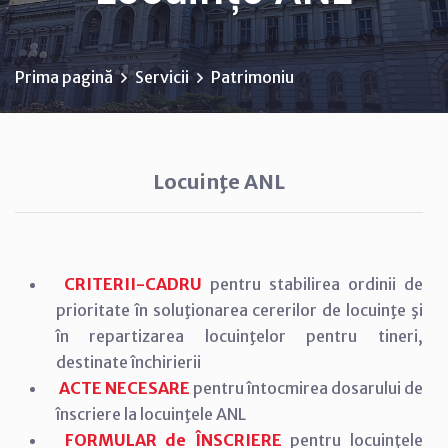
Prima pagină
Servicii
Patrimoniu
Locuinţe ANL
CRITERII-CADRU
pentru stabilirea ordinii de
prioritate în soluţionarea cererilor de locuinţe şi
în repartizarea locuinţelor pentru tineri,
destinate închirierii
ACTE NECESARE
pentru întocmirea dosarului de
înscriere la locuinţele ANL
FORMULAR de ÎNSCRIERE
pentru locuinţele