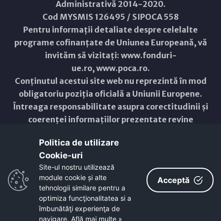
Administrativă 2014-2020.
Cod MYSMIS 126495 / SIPOCA 558
Pentru informații detaliate despre celelalte
programe cofinanțate de Uniunea Europeană, vă
invităm să vizitați:
www.fonduri-
ue.ro
,
www.poca.ro
.
Conținutul acestui site web nu reprezintă în mod
obligatoriu poziția oficială a Uniunii Europene.
Întreaga responsabilitate asupra corectitudinii și
coerenței informațiilor prezentate revine
inițiatorilor site-ului web.
Politica de utilizare
Cookie-uri‎
Copyright © 2021 - 2026 -
Primăria Municipiului ARAD
Site-ul nostru utilizează
module cookie și alte
ResponsiveVoice
used under
Acceptă
Non-Commercial License
tehnologii similare pentru a
optimiza funcţionalitatea si a
îmbunătăţi experienţa de
navigare.
Află mai multe »