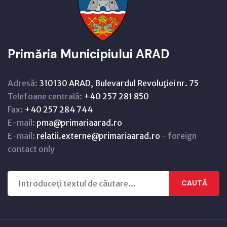
Primăria Municipiului ARAD
Adresă:
310130 ARAD, Bulevardul Revoluţiei nr. 75
Telefoane centrală:
+40 257 281 850
Fax:
+40 257 284 744
E-mail:
pma@primariaarad.ro
E-mail:
relatii.externe@primariaarad.ro
- foreign
contact only
CAUTĂ